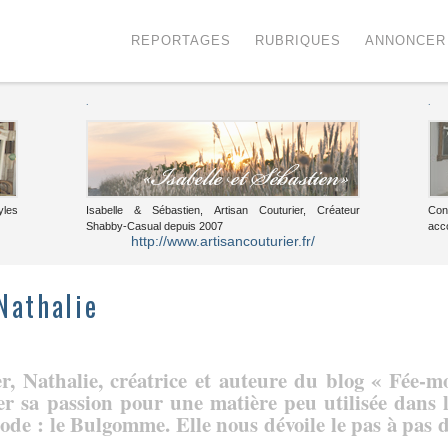
Menu
Voir le contenu
REPORTAGES
RUBRIQUES
ANNONCER
.
.
yles
Isabelle & Sébastien, Artisan Couturier, Créateur
Con
Shabby-Casual depuis 2007
acc
http://www.artisancouturier.fr/
 Nathalie
r, Nathalie, créatrice et auteure du blog « Fée-m
er sa passion pour une matière peu utilisée dans 
ode : le Bulgomme. Elle nous dévoile le pas à pas 