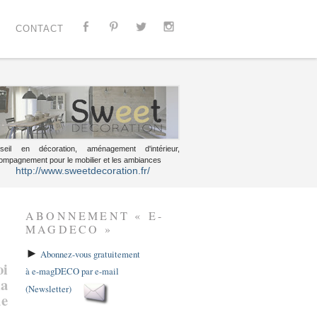
CONTACT
seil en décoration, aménagement d'intérieur,
ompagnement pour le mobilier et les ambiances
http://www.sweetdecoration.fr/
ABONNEMENT « E-
MAGDECO »
►
Abonnez-vous gratuitement
oi
à e-magDECO par e-mail
la
(Newsletter)
de