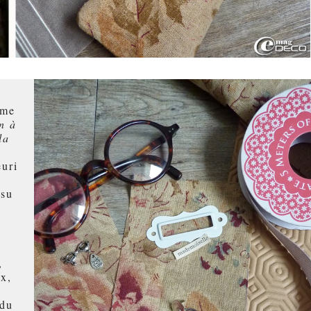
mme
n à
la
euri
ssu
,
ix,
 du