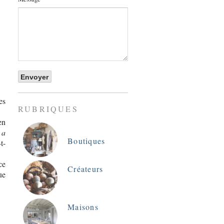
es
RUBRIQUES
en
 a
Boutiques
t-
ce
Créateurs
ue
Maisons