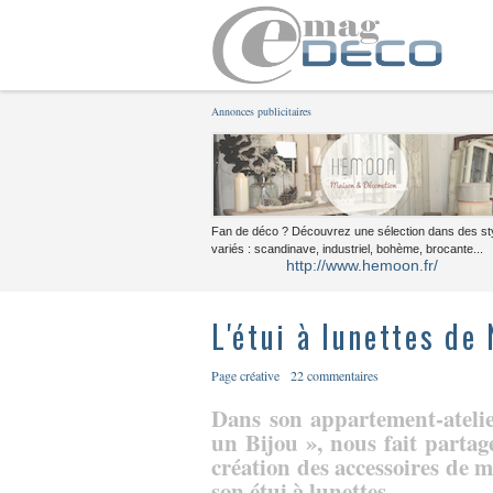
Annonces publicitaires
Fan de déco ? Découvrez une sélection dans des st
variés : scandinave, industriel, bohème, brocante...
http://www.hemoon.fr/
L'étui à lunettes de
Page créative
22 commentaires
Dans son appartement-atelie
un Bijou », nous fait partag
création des accessoires de m
son étui à lunettes.