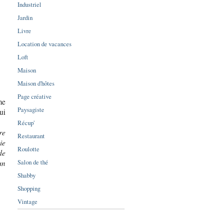
Industriel
Jardin
Livre
Location de vacances
Loft
Maison
Maison d'hôtes
Page créative
me
Paysagiste
ui
Récup'
re
Restaurant
ie
Roulotte
de
Salon de thé
un
Shabby
Shopping
Vintage