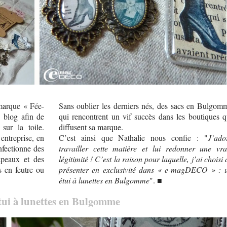
 marque « Fée-
Sans oublier les derniers nés, des sacs en Bulgom
 blog afin de
qui rencontrent un vif succès dans les boutiques q
sur la toile.
diffusent sa marque.
entreprise, en
C’est ainsi que Nathalie nous confie : "
J’ado
nfectionne des
travailler cette matière et lui redonner une vra
apeaux et des
légitimité ! C’est la raison pour laquelle, j’ai choisi 
s en feutre ou
présenter en exclusivité dans « e-magDECO » : 
étui à lunettes en Bulgomme
". ■
tui à lunettes en Bulgomme