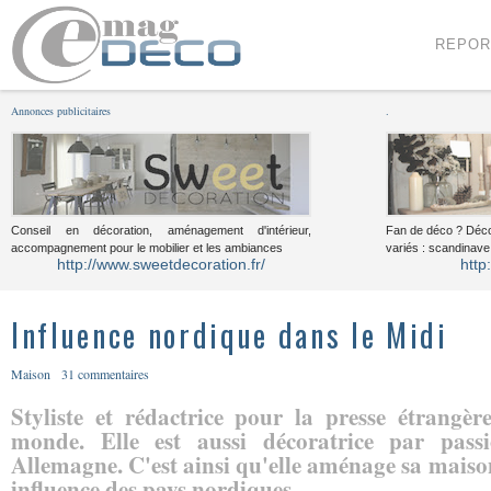
Menu
Voir le contenu
REPOR
Annonces publicitaires
.
Conseil en décoration, aménagement d'intérieur,
Fan de déco ? Déco
accompagnement pour le mobilier et les ambiances
variés : scandinave,
http://www.sweetdecoration.fr/
http
Influence nordique dans le Midi
Maison
31 commentaires
Styliste et rédactrice pour la presse étrangèr
monde. Elle est aussi décoratrice par pas
Allemagne. C'est ainsi qu'elle aménage sa maison
influence des pays nordiques.