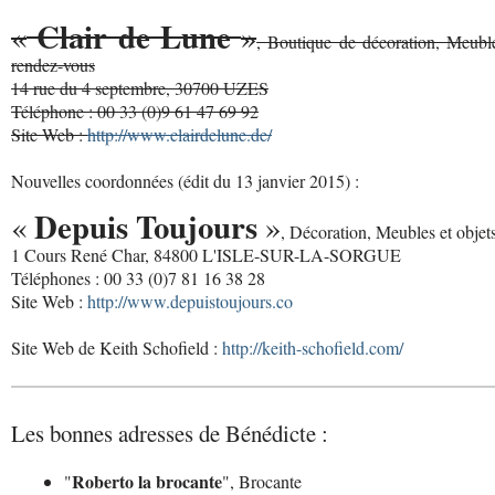
Clair de Lune
«
»
, Boutique de décoration, Meuble
rendez-vous
14 rue du 4 septembre, 30700 UZES
Téléphone : 00 33 (0)9 61 47 69 92
Site Web :
http://www.clairdelune.de/
Nouvelles coordonnées (édit du 13 janvier 2015) :
Depuis Toujours
«
»
, Décoration, Meubles et objet
1 Cours René Char, 84800 L'ISLE-SUR-LA-SORGUE
Téléphones : 00 33 (0)7 81 16 38 28
Site Web :
http://www.depuistoujours.co
Site Web de Keith Schofield :
http://keith-schofield.com/
Les bonnes adresses de Bénédicte :
Roberto la brocante
"
", Brocante