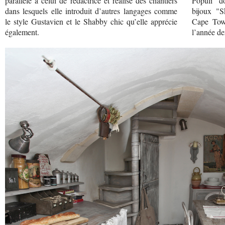
parallèle à celui de rédactrice et réalise des chantiers
Populi" do
dans lesquels elle introduit d’autres langages comme
bijoux "S
le style Gustavien et le Shabby chic qu’elle apprécie
Cape Tow
également.
l’année de