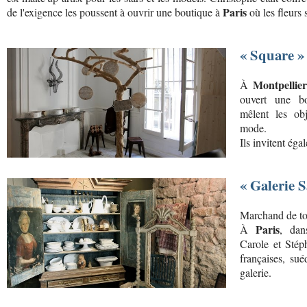
Paris
de l'exigence les poussent à ouvrir une boutique à
où les fleurs s
« Square »
Montpellie
À
ouvert une b
mêlent les obj
mode.
Ils invitent éga
« Galerie S
Marchand de tout
Paris
À
, dan
Carole et Stép
françaises, sué
galerie.