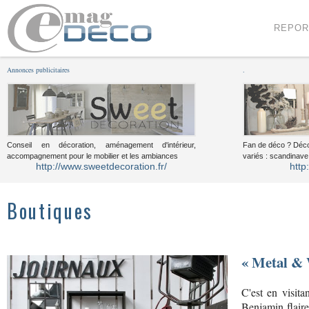
Menu
Voir le contenu
REPOR
Annonces publicitaires
.
Conseil en décoration, aménagement d'intérieur,
Fan de déco ? Déco
accompagnement pour le mobilier et les ambiances
variés : scandinave,
http://www.sweetdecoration.fr/
http
Boutiques
« Metal &
C'est en visita
Benjamin flaire