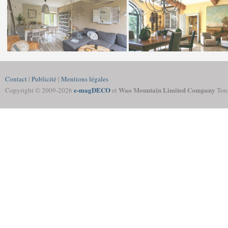
Contact
|
Publicité
|
Mentions légales
e-magDECO
Wao Mountain Limited Company
Copyright © 2009-
2026
et
Tous