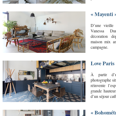
« Mayenti 
D’une vieille
Vanessa Dun
décoration de
maison mix an
campagne.
Love Paris
À partir d’
photographe sit
réinvente l’es
grande hauteur
d’un séjour cath
« Bohométr