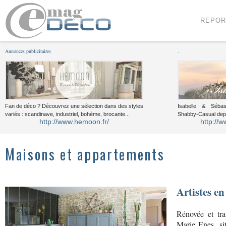
Menu
Voir le contenu
REPOR
Annonces publicitaires
.
Fan de déco ? Découvrez une sélection dans des styles
Isabelle & Sébast
variés : scandinave, industriel, bohème, brocante...
Shabby-Casual dep
http://www.hemoon.fr/
http://w
Maisons et appartements
Artistes en
Rénovée et tr
Marie Enes, situ