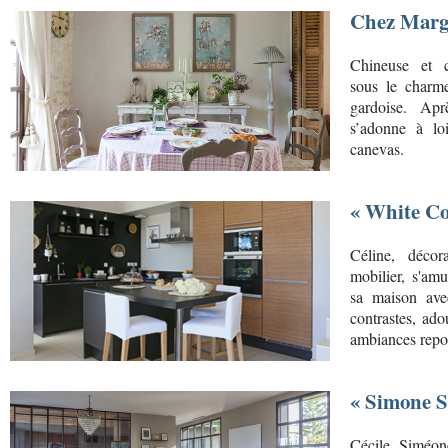
Chez Marg
Chineuse et c
sous le charm
gardoise. Aprè
s’adonne à loi
canevas.
« White Co
Céline, décor
mobilier, s'am
sa maison avec
contrastes, ado
ambiances repos
« Simone S
Cécile Simé