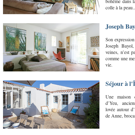
bohème dans la
colle à la peau..
Joseph Bay
Son expression 
Joseph Bayol, 
veines, n’est p
comme une mer e
vie.
Séjour à l'
Une maison de 
d’Yeu, ancie
lovée autour d
de Anne, brocan