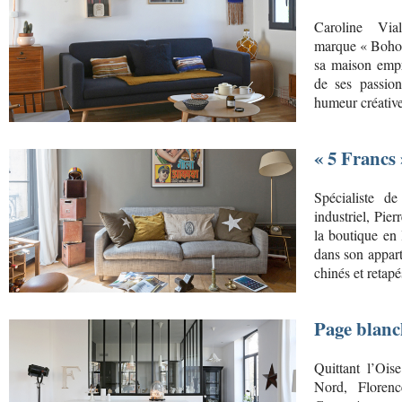
Caroline Via
marque « Bohome
sa maison empre
de ses passions
humeur créative
« 5 Francs 
Spécialiste d
industriel, Pier
la boutique en 
dans son appart
chinés et retapé
Page blanc
Quittant l’Oise
Nord, Floren