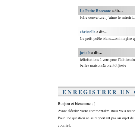
La Petite Brocante
a dit…
Jolie couverture, j 'aime le miroir L
christelle
a dit…
Ce petit poêle blanc....on imagine q
josie b
a dit…
félicitations à vous pour l'édition d
belles maisons!à bientôt!josie
ENREGISTRER UN
Bonjour et bienvenue ;-)
Avant d'écrire votre commentaire, nous vous rec
Pour une question ne se rapportant pas au sujet de 
courriel.