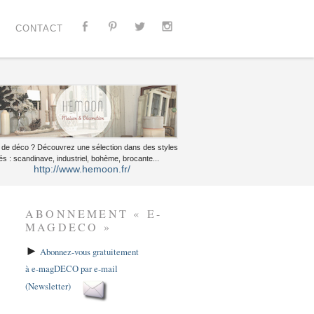
CONTACT
 de déco ? Découvrez une sélection dans des styles
és : scandinave, industriel, bohème, brocante...
http://www.hemoon.fr/
ABONNEMENT « E-
MAGDECO »
►
Abonnez-vous gratuitement
à e-magDECO par e-mail
(Newsletter)