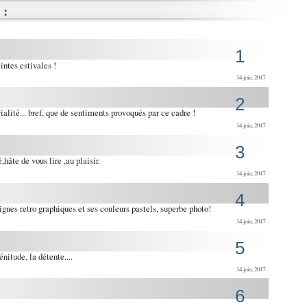
:
1
ntes estivales !
14 juin, 2017
2
ialité... bref, que de sentiments provoqués par ce cadre !
14 juin, 2017
3
,hâte de vous lire ,au plaisir.
14 juin, 2017
4
ignes retro graphiques et ses couleurs pastels, superbe photo!
14 juin, 2017
5
nitude, la détente....
14 juin, 2017
6