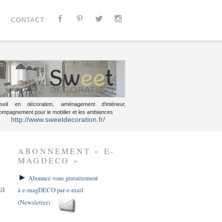
CONTACT
seil en décoration, aménagement d'intérieur,
ompagnement pour le mobilier et les ambiances
http://www.sweetdecoration.fr/
ABONNEMENT « E-
MAGDECO »
►
Abonnez-vous gratuitement
la
à e-magDECO par e-mail
(Newsletter)