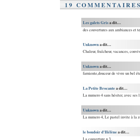
19 COMMENTAIRES
Les galets Gris
a dit…
des couvertures aux ambiances et tei
Unknown
a dit…
Chaleur, fraîcheur, vacances, conviv
Unknown
a dit…
farniente,douceur de vivre un bel été
La Petite Brocante
a dit…
La numero 4 sans hésiter, avec ses l
Unknown
a dit…
La numero 4, Le pastel invite à la zé
le boudoir d'Hélène
a dit…
La couverture n 3...