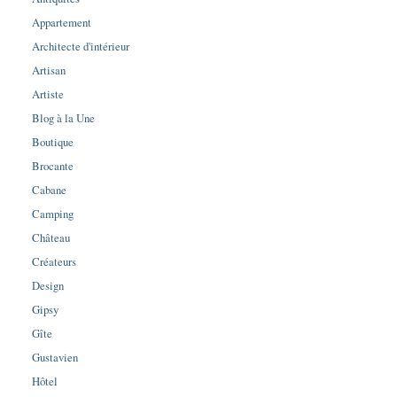
Appartement
Architecte d'intérieur
Artisan
Artiste
Blog à la Une
Boutique
Brocante
Cabane
Camping
Château
Créateurs
Design
Gipsy
Gîte
Gustavien
Hôtel