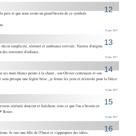
12
e la paix et que nous avons un grand besoin de ce symbole
ns
15 juin, 2017
13
e décor simplicité, sérénité et ambiance estivale. Varoise d'origine
n des souvenirs d'enfance.
15 juin, 2017
14
r ses murs blancs peints à la chaux , son Olivier centenaire et son
je sens presque une légère brise , je ferme les yeux et m'envole pour la Grèce
15 juin, 2017
15
ressens sérénité douceur et fraîcheur...tous ce que l'on a besoin en
🌹 Roses
15 juin, 2017
16
tons. Je suis une fille de l'Ouest et s'approprier des idées,