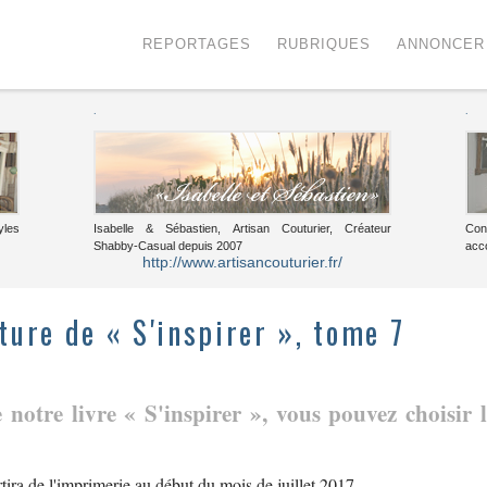
Menu
Voir le contenu
REPORTAGES
RUBRIQUES
ANNONCER
.
.
yles
Isabelle & Sébastien, Artisan Couturier, Créateur
Con
Shabby-Casual depuis 2007
acc
http://www.artisancouturier.fr/
ture de « S'inspirer », tome 7
 notre livre « S'inspirer », vous pouvez choisir 
ira de l'imprimerie au début du mois de juillet 2017.