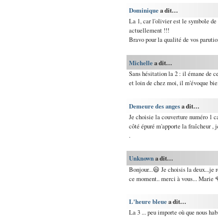
Dominique
a dit…
La 1, car l'olivier est le symbole d
actuellement !!!
Bravo pour la qualité de vos parutio
Michelle
a dit…
Sans hésitation la 2 : il émane de c
et loin de chez moi, il m'évoque bie
Demeure des anges
a dit…
Je choisie la couverture numéro 1 ca
côté épuré m'apporte la fraîcheur , 
.
Unknown
a dit…
Bonjour...😃 Je choisis la deux...je 
ce moment.. merci à vous... Marie 
L'heure bleue
a dit…
La 3 ... peu importe où que nous habi