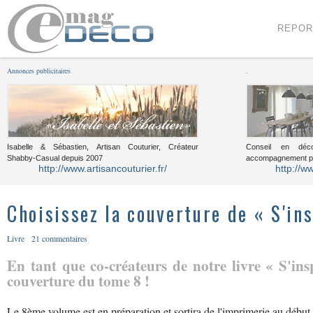
Menu
Voir le contenu
REPOR
Annonces publicitaires
.
Isabelle & Sébastien, Artisan Couturier, Créateur
Conseil en décor
Shabby-Casual depuis 2007
accompagnement pou
http://www.artisancouturier.fr/
http://w
Choisissez la couverture de « S'in
Livre
21 commentaires
En tant que co-créateurs de notre livre « S'ins
couverture du tome 8 !
Le 8ème volume est en préparation et sortira de l'imprimerie au débu