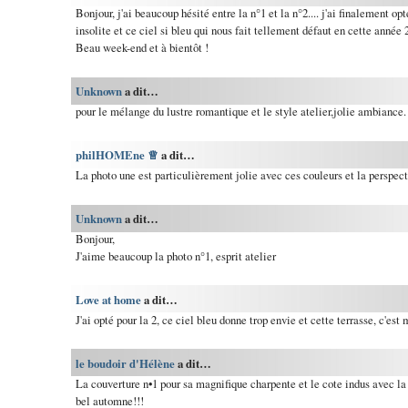
Bonjour, j'ai beaucoup hésité entre la n°1 et la n°2.... j'ai finalement op
insolite et ce ciel si bleu qui nous fait tellement défaut en cette année 
Beau week-end et à bientôt !
Unknown
a dit…
pour le mélange du lustre romantique et le style atelier,jolie ambiance.
philHOMEne ♕
a dit…
La photo une est particulièrement jolie avec ces couleurs et la perspecti
Unknown
a dit…
Bonjour,
J'aime beaucoup la photo n°1, esprit atelier
Love at home
a dit…
J'ai opté pour la 2, ce ciel bleu donne trop envie et cette terrasse, c'est 
le boudoir d'Hélène
a dit…
La couverture n•1 pour sa magnifique charpente et le cote indus avec la 
bel automne!!!