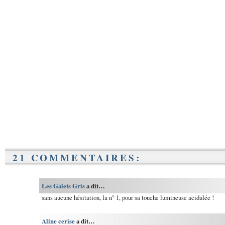
21 COMMENTAIRES:
Les Galets Gris
a dit…
sans aucune hésitation, la n° 1, pour sa touche lumineuse acidulée !
Aline cerise
a dit…