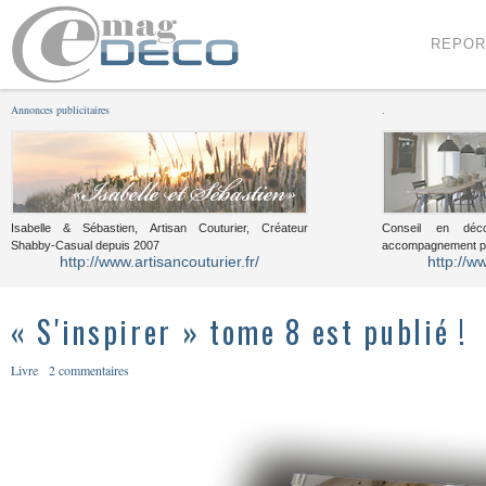
Menu
Voir le contenu
REPOR
Annonces publicitaires
.
Isabelle & Sébastien, Artisan Couturier, Créateur
Conseil en décor
Shabby-Casual depuis 2007
accompagnement pou
http://www.artisancouturier.fr/
http://w
« S'inspirer » tome 8 est publié !
Livre
2 commentaires