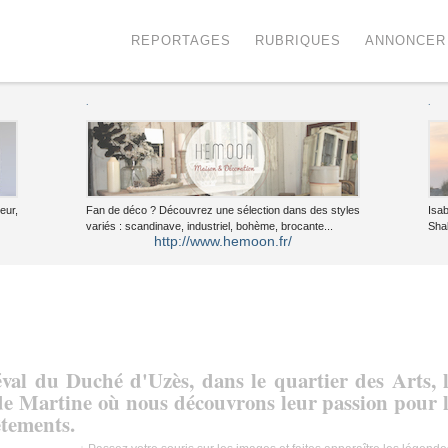
Menu
Voir le contenu
REPORTAGES
RUBRIQUES
ANNONCER
.
.
eur,
Fan de déco ? Découvrez une sélection dans des styles
Isa
variés : scandinave, industriel, bohème, brocante...
Sha
http://www.hemoon.fr/
al du Duché d'Uzès, dans le quartier des Arts, 
 de Martine où nous découvrons leur passion pour 
êtements.