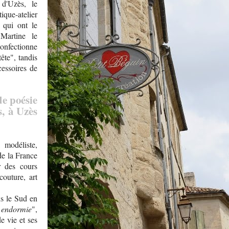
 d'Uzès, le
tique-atelier
 qui ont le
Martine le
onfectionne
ête", tandis
essoires de
de poésie
, à Uzès
, modéliste,
de la France
r des cours
couture, art
ns le Sud en
e endormie
",
e vie et ses