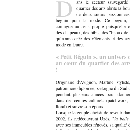
D
ans le secteur sauvegardé
quartier des arts abrite la bou
de deux sœurs passionnées
béguin pour la mode. Ce béguin, 
conjugue au sens propre puisqu'elle c
des chapeaux, des bibis, des "bijoux de t
qu'Annie crée des vêtements et des acc
mode en feutre.
« Petit Béguin », un univers 
au cœur du quartier des arts
!
Originaire d'Avignon, Martine, styliste
patronnière diplômée, s'éloigne du Sud 
pendant plusieurs années pour donne
dans des centres culturels (patchwork, 
floral) et suivre son époux.
Lorsque le couple choisit de revenir da
2002, ils redécouvrent Uzès, "
la bell
avec ses immeubles rénovés, sa qualité d