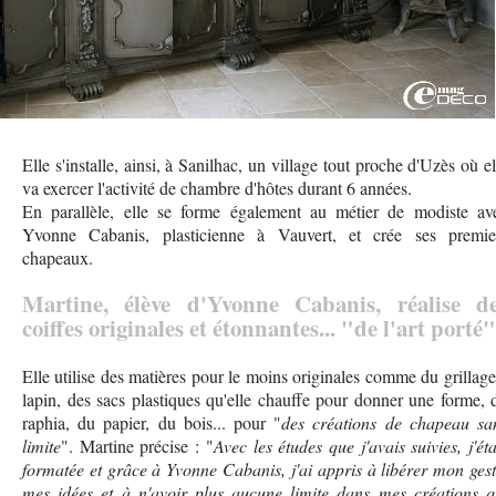
Elle s'installe, ainsi, à Sanilhac, un village tout proche d'Uzès où el
va exercer l'activité de chambre d'hôtes durant 6 années.
En parallèle, elle se forme également au métier de modiste av
Yvonne Cabanis, plasticienne à Vauvert, et crée ses premie
chapeaux.
Martine, élève d'Yvonne Cabanis, réalise d
coiffes originales et étonnantes... "de l'art porté"
Elle utilise des matières pour le moins originales comme du grillage
lapin, des sacs plastiques qu'elle chauffe pour donner une forme, 
raphia, du papier, du bois... pour "
des créations de chapeau sa
limite
". Martine précise : "
Avec les études que j'avais suivies, j'éta
formatée et grâce à Yvonne Cabanis, j'ai appris à libérer mon gest
mes idées et à n'avoir plus aucune limite dans mes créations q