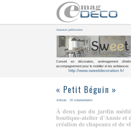
Annonces publicitaires
Conseil en décoration, aménagement d'intéri
accompagnement pour le mobilier et les ambiances
http://www.sweetdecoration.fr/
« Petit Béguin »
Artisan
18 commentaires
À deux pas du jardin médiév
boutique-atelier d'Annie et
création de chapeaux et de v