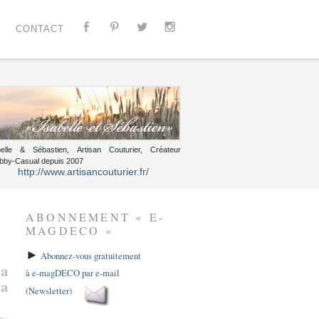
CONTACT
belle & Sébastien, Artisan Couturier, Créateur
bby-Casual depuis 2007
http://www.artisancouturier.fr/
ABONNEMENT « E-
MAGDECO »
►
Abonnez-vous gratuitement
la
à e-magDECO par e-mail
la
(Newsletter)