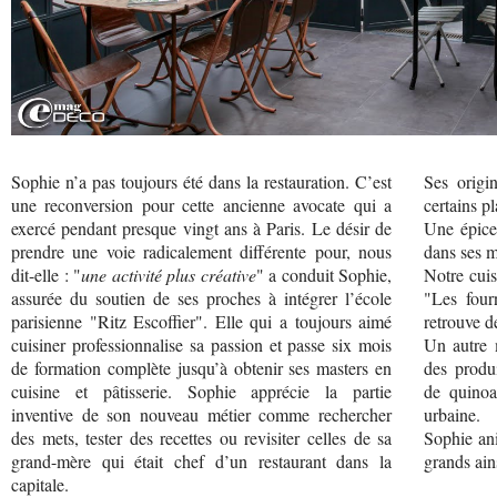
Sophie n’a pas toujours été dans la restauration. C’est
Ses origi
une reconversion pour cette ancienne avocate qui a
certains pl
exercé pendant presque vingt ans à Paris. Le désir de
Une épice,
prendre une voie radicalement différente pour, nous
dans ses 
dit-elle : "
une activité plus créative
" a conduit Sophie,
Notre cuis
assurée du soutien de ses proches à intégrer l’école
"Les four
parisienne "Ritz Escoffier". Elle qui a toujours aimé
retrouve de
cuisiner professionnalise sa passion et passe six mois
Un autre 
de formation complète jusqu’à obtenir ses masters en
des produ
cuisine et pâtisserie. Sophie apprécie la partie
de quinoa
inventive de son nouveau métier comme rechercher
urbaine.
des mets, tester des recettes ou revisiter celles de sa
Sophie ani
grand-mère qui était chef d’un restaurant dans la
grands ain
capitale.