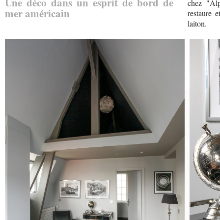
Une déco dans un esprit de bord de
chez "Alp
mer américain
restaure e
laiton.