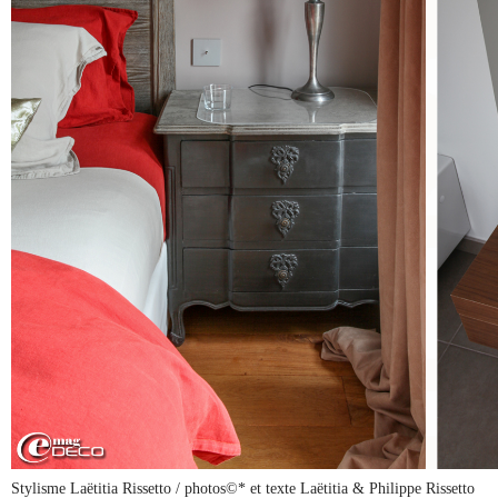
Stylisme Laëtitia Rissetto / photos©* et texte Laëtitia & Philippe Rissetto