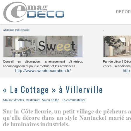
Menu
Voir le contenu
REPOR
Annonces publicitaires
.
Conseil en décoration, aménagement d'intérieur,
Fan de déco ? Déco
accompagnement pour le mobilier et les ambiances
variés : scandinave,
http://www.sweetdecoration.fr/
http
« Le Cottage » à Villerville
Maison d'hôtes
,
Restaurant
,
Salon de thé
16 commentaires
Sur la Côte fleurie, un petit village de pêcheurs
qu'elle décore dans un style Nantucket marié ave
de luminaires industriels.