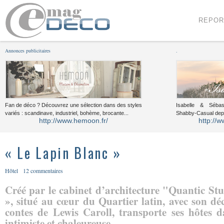
Menu
Voir le contenu
REPOR
Annonces publicitaires
.
Fan de déco ? Découvrez une sélection dans des styles
Isabelle & Sébast
variés : scandinave, industriel, bohème, brocante...
Shabby-Casual dep
http://www.hemoon.fr/
http://w
« Le Lapin Blanc »
Hôtel
12 commentaires
Créé par le cabinet d’architecture "Quantic Stu
», situé au cœur du Quartier latin, avec son dé
contes de Lewis Caroll, transporte ses hôtes 
intimiste et chaleureuse.