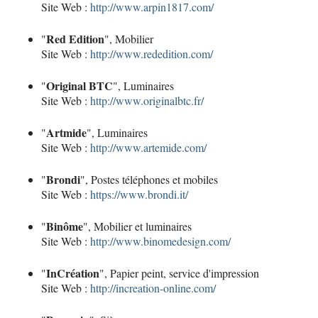
Site Web :
http://www.arpin1817.com/
Red Edition
"
", Mobilier
Site Web :
http://www.rededition.com/
Original BTC
"
", Luminaires
Site Web :
http://www.originalbtc.fr/
Artmide
"
", Luminaires
Site Web :
http://www.artemide.com/
Brondi
"
", Postes téléphones et mobiles
Site Web :
https://www.brondi.it/
Binôme
"
", Mobilier et luminaires
Site Web :
http://www.binomedesign.com/
InCréation
"
", Papier peint, service d'impression
Site Web :
http://increation-online.com/