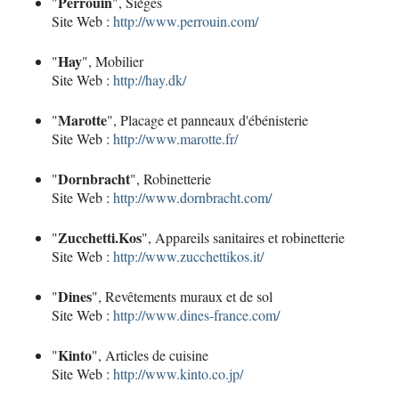
Perrouin
"
", Sièges
Site Web :
http://www.perrouin.com/
Hay
"
", Mobilier
Site Web :
http://hay.dk/
Marotte
"
", Placage et panneaux d'ébénisterie
Site Web :
http://www.marotte.fr/
Dornbracht
"
", Robinetterie
Site Web :
http://www.dornbracht.com/
Zucchetti.Kos
"
", Appareils sanitaires et robinetterie
Site Web :
http://www.zucchettikos.it/
Dines
"
", Revêtements muraux et de sol
Site Web :
http://www.dines-france.com/
Kinto
"
", Articles de cuisine
Site Web :
http://www.kinto.co.jp/