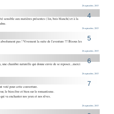
26 septembre, 2015
4
été sensible aux matières présentes ( lin, bois blanchi) et à la
mbre.
26 septembre, 2015
5
 absolument pas ! Vivement la suite de l'aventure !!! Bisous les
26 septembre, 2015
6
ix, une chambre naturelle qui donne envie de se reposer....merci
26 septembre, 2015
7
nt voté pour cette couverture.
ur, le bien être et bien sur le romantisme.
 qui va enchanter nos yeux et nos rêves.
26 septembre, 2015