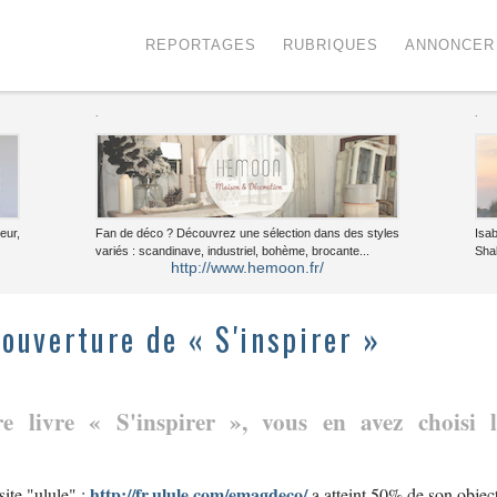
Menu
Voir le contenu
REPORTAGES
RUBRIQUES
ANNONCER
.
.
eur,
Fan de déco ? Découvrez une sélection dans des styles
Isa
variés : scandinave, industriel, bohème, brocante...
Sha
http://www.hemoon.fr/
couverture de « S'inspirer »
tre livre «
S'inspirer
», vous en avez choisi 
http://fr.ulule.com/emagdeco/
ite "ulule" :
a atteint 50% de son object