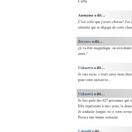
Cathy
Anonyme a dit…
C'est celle que j'avais choisie! J'ai 
sérénité qui se dégage de cette cha
florence
a dit…
çà va être magnifique, on n'en doute
amis !
Unknown
a dit…
Je suis ravie, c'etait aussi mon cho
pour votre initiative...
Unknown
a dit…
Je fais parti des 627 personnes qui o
Elle représente à mes yeux, la douce
Je souhaite longue vie à votre revue
Passez une bonne semaine
Lolau69
a dit…