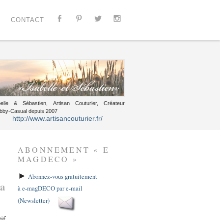
CONTACT
belle & Sébastien, Artisan Couturier, Créateur
bby-Casual depuis 2007
http://www.artisancouturier.fr/
ABONNEMENT « E-
MAGDECO »
►
Abonnez-vous gratuitement
la
à e-magDECO par e-mail
(Newsletter)
if