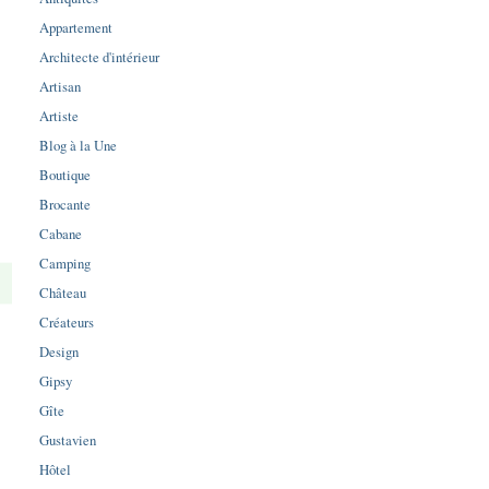
Appartement
Architecte d'intérieur
Artisan
Artiste
Blog à la Une
Boutique
Brocante
Cabane
Camping
Château
Créateurs
Design
Gipsy
Gîte
Gustavien
Hôtel