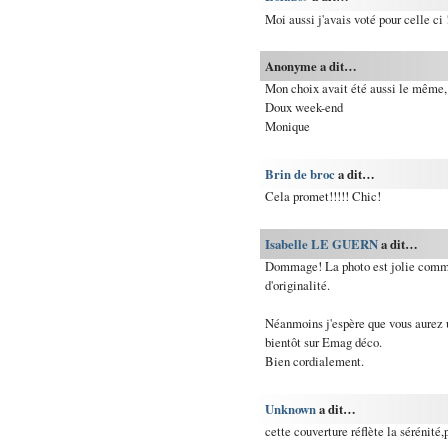
Moi aussi j'avais voté pour celle ci !
Anonyme a dit…
Mon choix avait été aussi le même, 
Doux week-end
Monique
Brin de broc
a dit…
Cela promet!!!!! Chic!
Isabelle LE GUERN
a dit…
Dommage! La photo est jolie comme
d'originalité.
Néanmoins j'espère que vous aurez u
bientôt sur Emag déco.
Bien cordialement.
Unknown
a dit…
cette couverture réflète la sérénité,