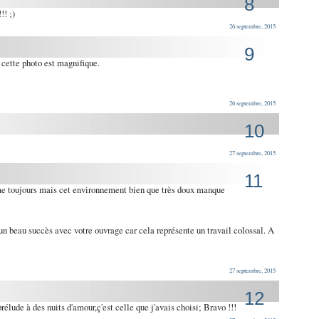
8
!! ;)
26 septembre, 2015
9
cette photo est magnifique.
26 septembre, 2015
10
27 septembre, 2015
11
 toujours mais cet environnement bien que très doux manque
n beau succès avec votre ouvrage car cela représente un travail colossal. A
27 septembre, 2015
12
prélude à des nuits d'amour,ç'est celle que j'avais choisi; Bravo !!!