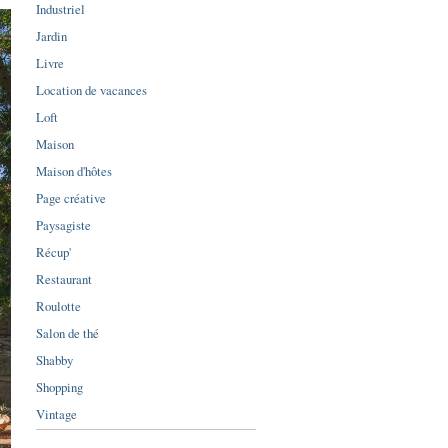
Industriel
Jardin
Livre
Location de vacances
Loft
Maison
Maison d'hôtes
Page créative
Paysagiste
Récup'
Restaurant
Roulotte
Salon de thé
Shabby
Shopping
Vintage