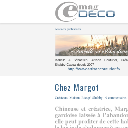
Annonces publicitaires
Isabelle & Sébastien, Artisan Couturier, Créa
Shabby-Casual depuis 2007
http://www.artisancouturier.fr/
Chez Margot
Créateurs
,
Maison
,
Récup'
,
Shabby
9 commentaires
Chineuse et créatrice, M
gardoise laissée à l’abando
elle peut profiter de cette ha
le loisir de s’adonner à ses cr