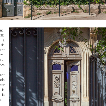
ne,
tte
 à
 de
etit
rd,
12,
des
dant
rade
sur
 la
 le
n.