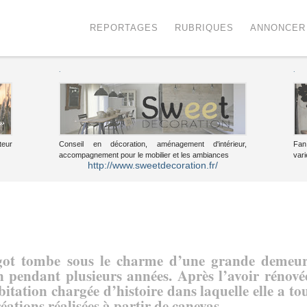
Menu
Voir le contenu
REPORTAGES
RUBRIQUES
ANNONCER
.
.
teur
Conseil en décoration, aménagement d'intérieur,
Fan
accompagnement pour le mobilier et les ambiances
vari
http://www.sweetdecoration.fr/
argot tombe sous le charme d’une grande demeu
n pendant plusieurs années. Après l’avoir rénové
bitation chargée d’histoire dans laquelle elle a to
éations réalisées à partir de canevas.