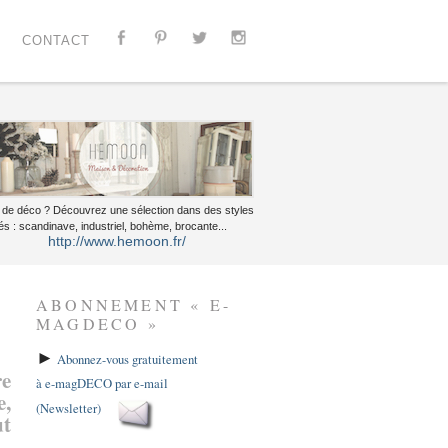
CONTACT
 de déco ? Découvrez une sélection dans des styles
és : scandinave, industriel, bohème, brocante...
http://www.hemoon.fr/
ABONNEMENT « E-
MAGDECO »
►
Abonnez-vous gratuitement
re
à e-magDECO par e-mail
e,
(Newsletter)
ut