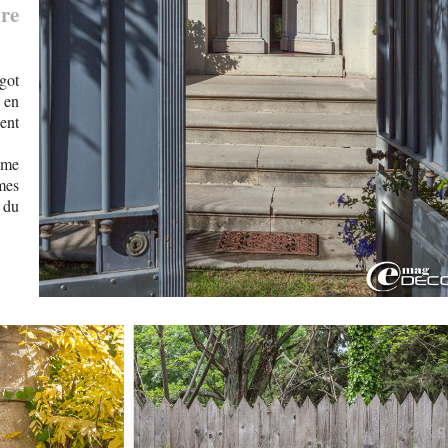
ire
got
 en
ient
̂me
mes
s du