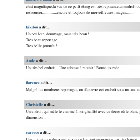
c'est magnifique,la vue de ce petit étang est très reposante,un endroit ou
ressourcer................encore et toujours de merveilleuses images..........
kikilou
a dit…
Un peu loin, dommage, mais très beau !
Très beau reportage.
Très belle journée !
Aude
a dit…
Un très bel endroit... Une adresse à retenir ! Bonne journée
florence
a dit…
Malgré les nombreux reportages, on découvre cet endroit sous un tout au
Christelle
a dit…
Un endroit qui méle le charme à l'originalité avec ce décor où le blanc 
dimension ...
carreco
a dit…
Une magnifique découverte pour ce lieu qui ne manque pas de charme...