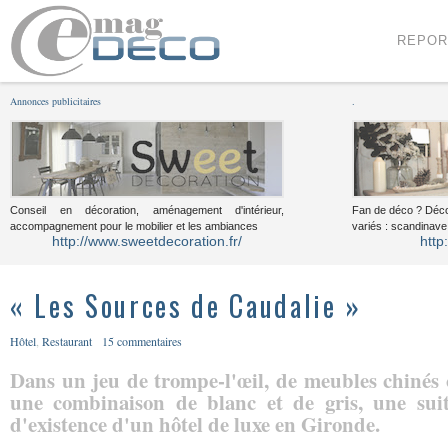
Menu
Voir le contenu
REPOR
Annonces publicitaires
.
Conseil en décoration, aménagement d'intérieur,
Fan de déco ? Déco
accompagnement pour le mobilier et les ambiances
variés : scandinave,
http://www.sweetdecoration.fr/
http
« Les Sources de Caudalie »
Hôtel
,
Restaurant
15 commentaires
Dans un jeu de trompe-l'œil, de meubles chinés o
une combinaison de blanc et de gris, une suit
d'existence d'un hôtel de luxe en Gironde.