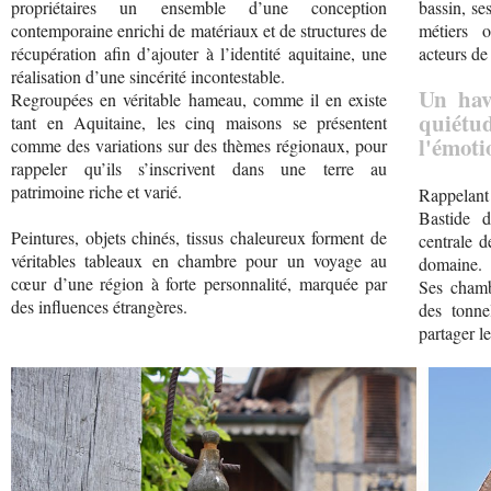
propriétaires un ensemble d’une conception
bassin, se
contemporaine enrichi de matériaux et de structures de
métiers 
récupération afin d’ajouter à l’identité aquitaine, une
acteurs de
réalisation d’une sincérité incontestable.
Un hav
Regroupées en véritable hameau, comme il en existe
quiét
tant en Aquitaine, les cinq maisons se présentent
l'émoti
comme des variations sur des thèmes régionaux, pour
rappeler qu’ils s’inscrivent dans une terre au
patrimoine riche et varié.
Rappelant
Bastide 
Peintures, objets chinés, tissus chaleureux forment de
centrale d
véritables tableaux en chambre pour un voyage au
domaine.
cœur d’une région à forte personnalité, marquée par
Ses chamb
des influences étrangères.
des tonne
partager l