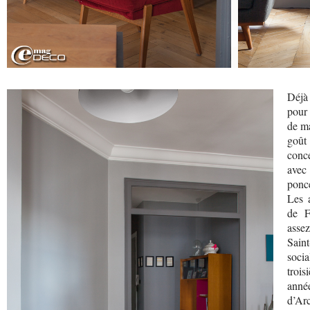
Déjà 
pour 
de ma
goût
conce
avec 
ponce
Les 
de F
asse
Sain
soci
troi
anné
d’Arc