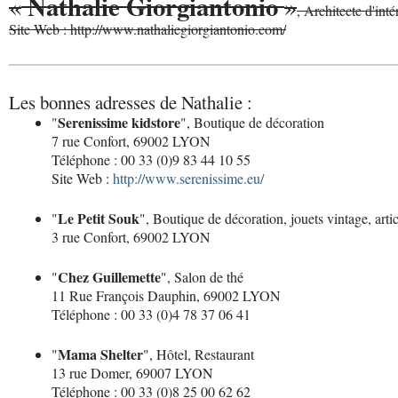
Nathalie Giorgiantonio
«
»
, Architecte d'inté
Site Web : http://www.nathaliegiorgiantonio.com/
Les bonnes adresses de Nathalie :
Serenissime kidstore
"
", Boutique de décoration
7 rue Confort, 69002 LYON
Téléphone : 00 33 (0)9 83 44 10 55
Site Web :
http://www.serenissime.eu/
Le Petit Souk
"
", Boutique de décoration, jouets vintage, arti
3 rue Confort, 69002 LYON
Chez Guillemette
"
", Salon de thé
11 Rue François Dauphin, 69002 LYON
Téléphone : 00 33 (0)4 78 37 06 41
Mama Shelter
"
", Hôtel, Restaurant
13 rue Domer, 69007 LYON
Téléphone : 00 33 (0)8 25 00 62 62