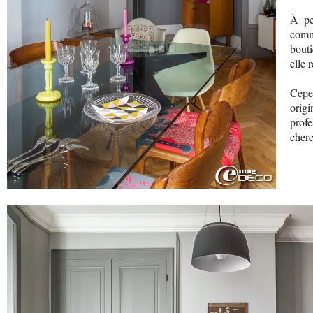
À pe
com
bouti
elle 
Cepe
origi
prof
cherc