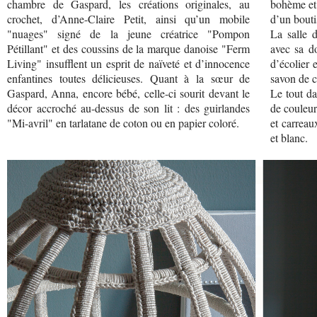
chambre de Gaspard, les créations originales, au
bohème et 
crochet, d’Anne-Claire Petit, ainsi qu’un mobile
d’un boutis
"nuages" signé de la jeune créatrice "Pompon
La salle 
Pétillant" et des coussins de la marque danoise "Ferm
avec sa do
Living" insufflent un esprit de naïveté et d’innocence
d’écolier 
enfantines toutes délicieuses. Quant à la sœur de
savon de co
Gaspard, Anna, encore bébé, celle-ci sourit devant le
Le tout da
décor accroché au-dessus de son lit : des guirlandes
de couleur
"Mi-avril" en tarlatane de coton ou en papier coloré.
et carreau
et blanc.