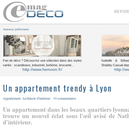
Menu
Voir le contenu
REPOR
Annonces publicitaires
.
Fan de déco ? Découvrez une sélection dans des styles
Isabelle & Sébast
variés : scandinave, industriel, bohème, brocante...
Shabby-Casual dep
http://www.hemoon.fr/
http://w
Un appartement trendy à Lyon
Appartement
,
Architecte d'intérieur
19 commentaires
Un appartement dans les beaux quartiers lyonnai
trouve un nouvel éclat sous l'œil avisé de Nath
d'intérieur.