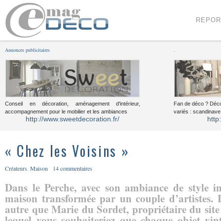
Menu
Voir le contenu
REPOR
Annonces publicitaires
.
Conseil en décoration, aménagement d'intérieur,
Fan de déco ? Déco
accompagnement pour le mobilier et les ambiances
variés : scandinave,
http://www.sweetdecoration.fr/
http
« Chez les Voisins »
Créateurs
,
Maison
14 commentaires
Dans le Perche, avec son ambiance de style in
maison transformée par un couple d’artistes. L
autre que Marie du Sordet, propriétaire du site
lequel vous souhaiteriez que chaque objet vin