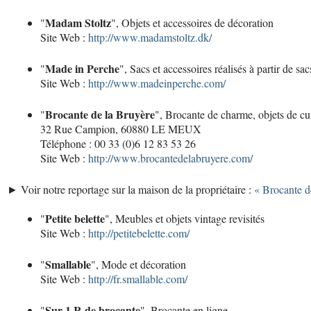
Madam Stoltz
"
", Objets et accessoires de décoration
Site Web :
http://www.madamstoltz.dk/
Made in Perche
"
", Sacs et accessoires réalisés à partir de sa
Site Web :
http://www.madeinperche.com/
Brocante de la Bruyère
"
", Brocante de charme, objets de cur
32 Rue Campion, 60880 LE MEUX
Téléphone : 00 33 (0)6 12 83 53 26
Site Web :
http://www.brocantedelabruyere.com/
► Voir notre reportage sur la maison de la propriétaire :
« Brocante d
Petite belette
"
", Meubles et objets vintage revisités
Site Web :
http://petitebelette.com/
Smallable
"
", Mode et décoration
Site Web :
http://fr.smallable.com/
Sur 1 R de brocante
"
", Brocante en ligne