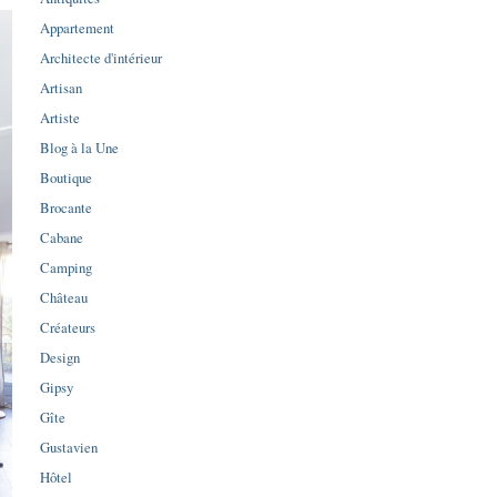
Appartement
Architecte d'intérieur
Artisan
Artiste
Blog à la Une
Boutique
Brocante
Cabane
Camping
Château
Créateurs
Design
Gipsy
Gîte
Gustavien
Hôtel