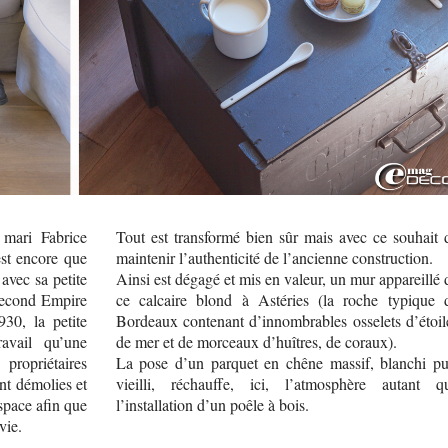
 mari Fabrice
Tout est transformé bien sûr mais avec ce souhait 
est encore que
maintenir l’authenticité de l’ancienne construction.
 avec sa petite
Ainsi est dégagé et mis en valeur, un mur appareillé 
u Second Empire
ce calcaire blond à Astéries (la roche typique 
930, la petite
Bordeaux contenant d’innombrables osselets d’étoil
ravail qu’une
de mer et de morceaux d’huîtres, de coraux).
opriétaires
La pose d’un parquet en chêne massif, blanchi pu
nt démolies et
vieilli, réchauffe, ici, l’atmosphère autant q
espace afin que
l’installation d’un poêle à bois.
vie.