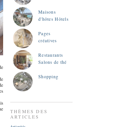
Maisons
d'hôtes Hôtels
Pages
créatives
Restaurants
Salons de thé
de
Shopping
de
de
es
is
ue
THÈMES DES
ARTICLES
Antiquités