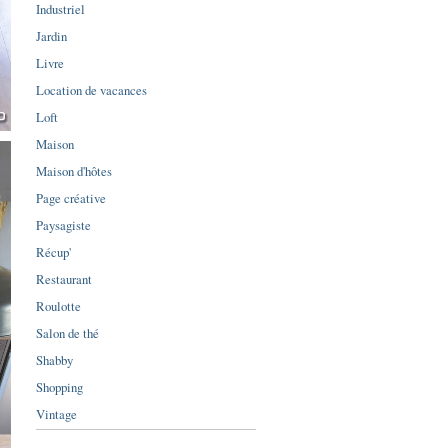
Industriel
Jardin
Livre
Location de vacances
Loft
Maison
Maison d'hôtes
Page créative
Paysagiste
Récup'
Restaurant
Roulotte
Salon de thé
Shabby
Shopping
Vintage