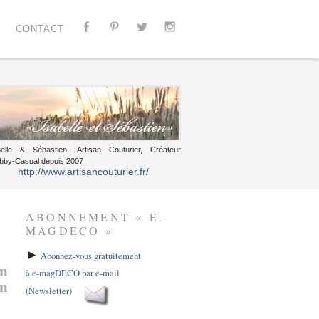
CONTACT
belle & Sébastien, Artisan Couturier, Créateur
bby-Casual depuis 2007
http://www.artisancouturier.fr/
ABONNEMENT « E-
MAGDECO »
►
Abonnez-vous gratuitement
on
à e-magDECO par e-mail
un
(Newsletter)