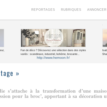
Menu
Voir le contenu
REPORTAGES
RUBRIQUES
ANNONCER
.
.
eur,
Fan de déco ? Découvrez une sélection dans des styles
Isa
variés : scandinave, industriel, bohème, brocante...
Sha
http://www.hemoon.fr/
ntage »
lodie s’attache à la transformation d’une mais
ssion pour la broc’, apportant à sa décoration 