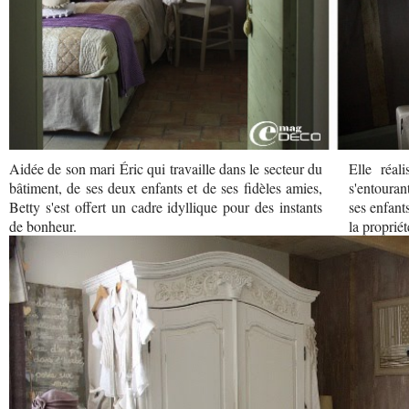
Aidée de son mari Éric qui travaille dans le secteur du
Elle réal
bâtiment, de ses deux enfants et de ses fidèles amies,
s'entourant
Betty s'est offert un cadre idyllique pour des instants
ses enfant
de bonheur.
la propriét