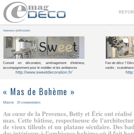
Menu
Voir le contenu
REPOR
Annonces publicitaires
.
Conseil en décoration, aménagement d'intérieur,
Fan de déco ? Déco
accompagnement pour le mobilier et les ambiances
variés : scandinave,
http://www.sweetdecoration.fr/
http
« Mas de Bohème »
Maison
20 commentaires
Au cœur de la Provence, Betty et Éric ont réalisé 
mas. Cette bâtisse, respectueuse de l'architectur
de vieux tilleuls et un platane séculaire. Des ba
des intérieurs à l'ambiance bohème où il fait bon