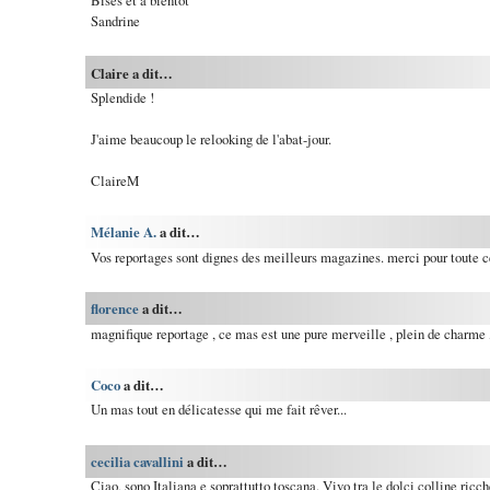
Sandrine
Claire a dit…
Splendide !
J'aime beaucoup le relooking de l'abat-jour.
ClaireM
Mélanie A.
a dit…
Vos reportages sont dignes des meilleurs magazines. merci pour toute ce
florence
a dit…
magnifique reportage , ce mas est une pure merveille , plein de charme 
Coco
a dit…
Un mas tout en délicatesse qui me fait rêver...
cecilia cavallini
a dit…
Ciao, sono Italiana e soprattutto toscana. Vivo tra le dolci colline ricch