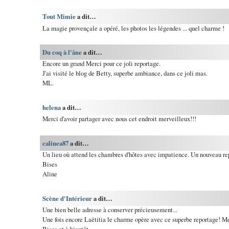
Tout Mimie
a dit…
La magie provençale a opéré, les photos les légendes ... quel charme !
Du coq à l'âne
a dit…
Encore un grand Merci pour ce joli reportage.
J'ai visité le blog de Betty, superbe ambiance, dans ce joli mas.
ML.
helena
a dit…
Merci d'avoir partager avec nous cet endroit merveilleux!!!
calinea87
a dit…
Un lieu où attend les chambres d'hôtes avec impatience. Un nouveau re
Bises
Aline
Scène d'Intérieur
a dit…
Une bien belle adresse à conserver précieusement...
Une fois encore Laëtitia le charme opère avec ce superbe reportage! M
Bises et à bientôt