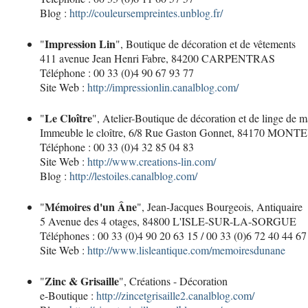
Blog :
http://couleursempreintes.unblog.fr/
Impression Lin
"
", Boutique de décoration et de vêtements
411 avenue Jean Henri Fabre, 84200 CARPENTRAS
Téléphone : 00 33 (0)4 90 67 93 77
Site Web :
http://impressionlin.canalblog.com/
Le Cloître
"
", Atelier-Boutique de décoration et de linge de m
Immeuble le cloître, 6/8 Rue Gaston Gonnet, 84170 MON
Téléphone : 00 33 (0)4 32 85 04 83
Site Web :
http://www.creations-lin.com/
Blog :
http://lestoiles.canalblog.com/
Mémoires d'un Âne
"
", Jean-Jacques Bourgeois, Antiquaire
5 Avenue des 4 otages, 84800 L'ISLE-SUR-LA-SORGUE
Téléphones : 00 33 (0)4 90 20 63 15 / 00 33 (0)6 72 40 44 67
Site Web :
http://www.lisleantique.com/memoiresdunane
Zinc & Grisaille
"
", Créations - Décoration
e-Boutique :
http://zincetgrisaille2.canalblog.com/