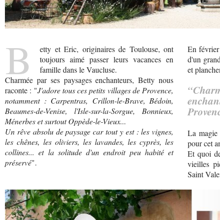
B
etty et Eric, originaires de Toulouse, ont
En février
toujours aimé passer leurs vacances en
d'un grand
famille dans le Vaucluse.
et planche
Charmée par ses paysages enchanteurs, Betty nous
“Cha
raconte : "
J'adore tous ces petits villages de Provence,
enchant
notamment : Carpentras, Crillon-le-Brave, Bédoin,
Proven
Beaumes-de-Venise, l'Isle-sur-la-Sorgue, Bonnieux,
Ménerbes et surtout Oppède-le-Vieux...
Un rêve absolu de paysage car tout y est : les vignes,
La magie p
les chênes, les oliviers, les lavandes, les cyprès, les
pour cet a
collines... et la solitude d'un endroit peu habité et
Et quoi d
préservé
".
vieilles p
Saint Vale