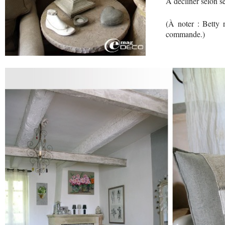
À décliner selon se
(À noter : Betty r
commande.)