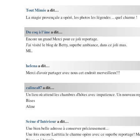
Tout Mimie
a dit…
La magie provençale a opéré, les photos les légendes ... quel charme !
Du coq à l'âne
a dit…
Encore un grand Merci pour ce joli reportage.
J'ai visité le blog de Betty, superbe ambiance, dans ce joli mas.
ML.
helena
a dit…
Merci d'avoir partager avec nous cet endroit merveilleux!!!
calinea87
a dit…
Un lieu où attend les chambres d'hôtes avec impatience. Un nouveau re
Bises
Aline
Scène d'Intérieur
a dit…
Une bien belle adresse à conserver précieusement...
Une fois encore Laëtitia le charme opère avec ce superbe reportage! M
Bises et à bientôt