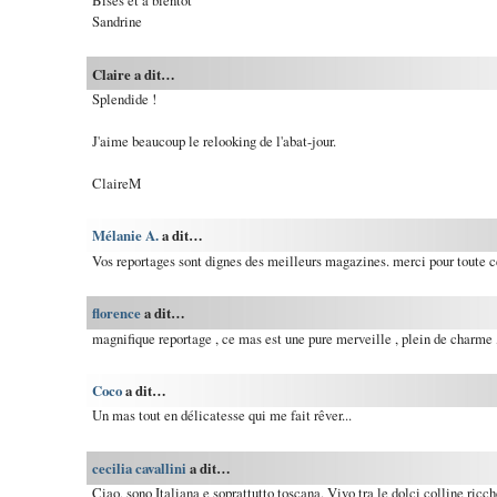
Sandrine
Claire a dit…
Splendide !
J'aime beaucoup le relooking de l'abat-jour.
ClaireM
Mélanie A.
a dit…
Vos reportages sont dignes des meilleurs magazines. merci pour toute ce
florence
a dit…
magnifique reportage , ce mas est une pure merveille , plein de charme 
Coco
a dit…
Un mas tout en délicatesse qui me fait rêver...
cecilia cavallini
a dit…
Ciao, sono Italiana e soprattutto toscana. Vivo tra le dolci colline ricch