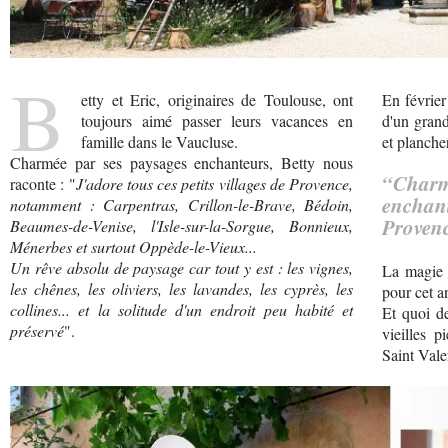
B
etty et Eric, originaires de Toulouse, ont
En février
toujours aimé passer leurs vacances en
d'un grand
famille dans le Vaucluse.
et planche
Charmée par ses paysages enchanteurs, Betty nous
“Cha
raconte : "
J'adore tous ces petits villages de Provence,
enchant
notamment : Carpentras, Crillon-le-Brave, Bédoin,
Proven
Beaumes-de-Venise, l'Isle-sur-la-Sorgue, Bonnieux,
Ménerbes et surtout Oppède-le-Vieux...
Un rêve absolu de paysage car tout y est : les vignes,
La magie p
les chênes, les oliviers, les lavandes, les cyprès, les
pour cet a
collines... et la solitude d'un endroit peu habité et
Et quoi d
préservé
".
vieilles p
Saint Vale