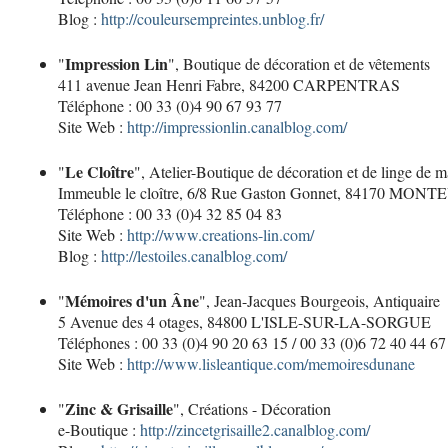
Blog :
http://couleursempreintes.unblog.fr/
Impression Lin
"
", Boutique de décoration et de vêtements
411 avenue Jean Henri Fabre, 84200 CARPENTRAS
Téléphone : 00 33 (0)4 90 67 93 77
Site Web :
http://impressionlin.canalblog.com/
Le Cloître
"
", Atelier-Boutique de décoration et de linge de m
Immeuble le cloître, 6/8 Rue Gaston Gonnet, 84170 MON
Téléphone : 00 33 (0)4 32 85 04 83
Site Web :
http://www.creations-lin.com/
Blog :
http://lestoiles.canalblog.com/
Mémoires d'un Âne
"
", Jean-Jacques Bourgeois, Antiquaire
5 Avenue des 4 otages, 84800 L'ISLE-SUR-LA-SORGUE
Téléphones : 00 33 (0)4 90 20 63 15 / 00 33 (0)6 72 40 44 67
Site Web :
http://www.lisleantique.com/memoiresdunane
Zinc & Grisaille
"
", Créations - Décoration
e-Boutique :
http://zincetgrisaille2.canalblog.com/