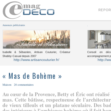
Menu
Voir le contenu
REPOR
Annonces publicitaires
.
Isabelle & Sébastien, Artisan Couturier, Créateur
Conseil en décor
Shabby-Casual depuis 2007
accompagnement pou
http://www.artisancouturier.fr/
http://w
« Mas de Bohème »
Maison
20 commentaires
Au cœur de la Provence, Betty et Éric ont réalisé 
mas. Cette bâtisse, respectueuse de l'architectur
de vieux tilleuls et un platane séculaire. Des ba
des intérieurs à l'ambiance bohème où il fait bon