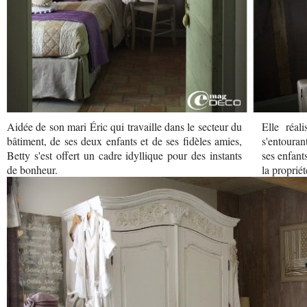
Aidée de son mari Éric qui travaille dans le secteur du
Elle réal
bâtiment, de ses deux enfants et de ses fidèles amies,
s'entourant
Betty s'est offert un cadre idyllique pour des instants
ses enfant
de bonheur.
la propriét