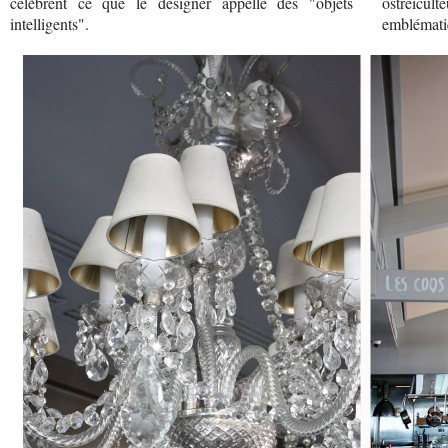
célèbrent ce que le designer appelle des "objets
ostréicul
intelligents".
emblématiq