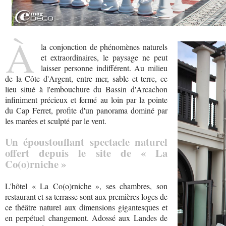
À
la conjonction de phénomènes naturels
et extraordinaires, le paysage ne peut
laisser personne indifférent. Au milieu
de la Côte d'Argent, entre mer, sable et terre, ce
lieu situé à l'embouchure du Bassin d'Arcachon
infiniment précieux et fermé au loin par la pointe
du Cap Ferret, profite d'un panorama dominé par
les marées et sculpté par le vent.
Un époustouflant spectacle naturel
offert depuis le site de « La
Co(o)rniche »
L'hôtel « La Co(o)rniche », ses chambres, son
restaurant et sa terrasse sont aux premières loges de
ce théâtre naturel aux dimensions gigantesques et
en perpétuel changement. Adossé aux Landes de