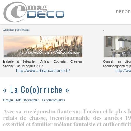
Menu
Voir le contenu
REPOR
Annonces publicitaires
.
Isabelle & Sébastien, Artisan Couturier, Créateur
Conseil en décor
Shabby-Casual depuis 2007
accompagnement pou
http://www.artisancouturier.fr/
http://w
« La Co(o)rniche »
Design
,
Hôtel
,
Restaurant
13 commentaires
Avec sa vue époustouflante sur l'océan et la plus
relais de chasse, incontournable des années 1
essentiel et familier mêlant fantaisie et authentici