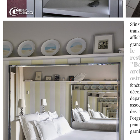
S'in
tran
affi
gran
le 
res
"Ba
ar
ost
fenêt
déco
dépa
assoc
des 
l'or
peint
garni