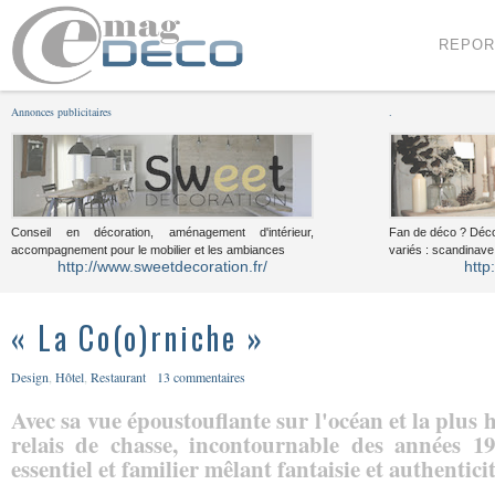
Menu
Voir le contenu
REPOR
Annonces publicitaires
.
Conseil en décoration, aménagement d'intérieur,
Fan de déco ? Déco
accompagnement pour le mobilier et les ambiances
variés : scandinave,
http://www.sweetdecoration.fr/
http
« La Co(o)rniche »
Design
,
Hôtel
,
Restaurant
13 commentaires
Avec sa vue époustouflante sur l'océan et la plus
relais de chasse, incontournable des années 1
essentiel et familier mêlant fantaisie et authentici