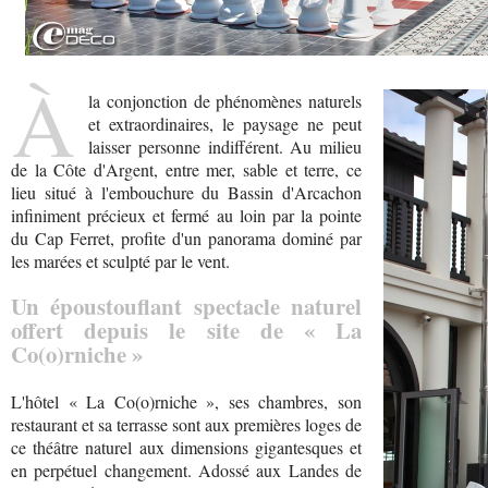
À
la conjonction de phénomènes naturels
et extraordinaires, le paysage ne peut
laisser personne indifférent. Au milieu
de la Côte d'Argent, entre mer, sable et terre, ce
lieu situé à l'embouchure du Bassin d'Arcachon
infiniment précieux et fermé au loin par la pointe
du Cap Ferret, profite d'un panorama dominé par
les marées et sculpté par le vent.
Un époustouflant spectacle naturel
offert depuis le site de « La
Co(o)rniche »
L'hôtel « La Co(o)rniche », ses chambres, son
restaurant et sa terrasse sont aux premières loges de
ce théâtre naturel aux dimensions gigantesques et
en perpétuel changement. Adossé aux Landes de