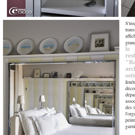
S'in
tran
affi
gran
le 
res
"Ba
ar
ost
fenêt
déco
dépa
assoc
des 
l'or
peint
garni