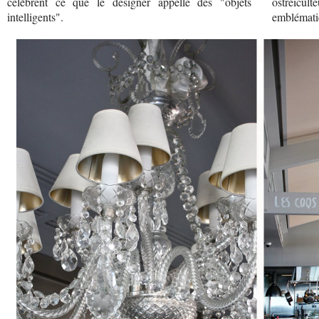
célèbrent ce que le designer appelle des "objets
ostréicul
intelligents".
emblématiq