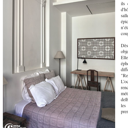
ils
d'h
sal
épi
n’ét
cou
Dès
obj
Ell
éph
dif
"Re
L’o
ren
mét
del
les
pren