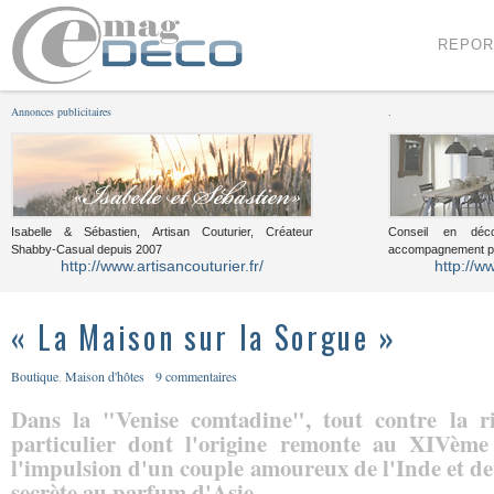
Menu
Voir le contenu
REPOR
Annonces publicitaires
.
Isabelle & Sébastien, Artisan Couturier, Créateur
Conseil en décor
Shabby-Casual depuis 2007
accompagnement pou
http://www.artisancouturier.fr/
http://w
« La Maison sur la Sorgue »
Boutique
,
Maison d'hôtes
9 commentaires
Dans la "Venise comtadine", tout contre la ri
particulier dont l'origine remonte au XIVème
l'impulsion d'un couple amoureux de l'Inde et de
secrète au parfum d'Asie.