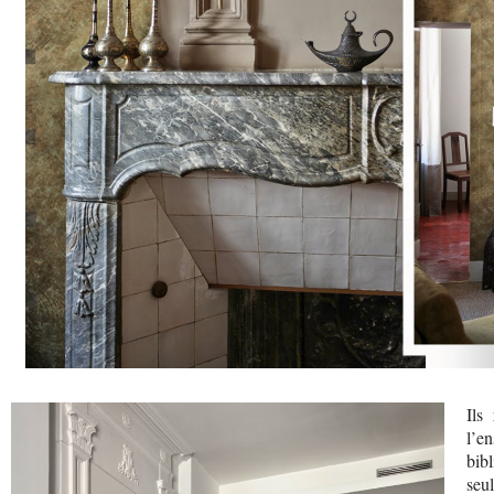
Ils
l’e
bib
seu