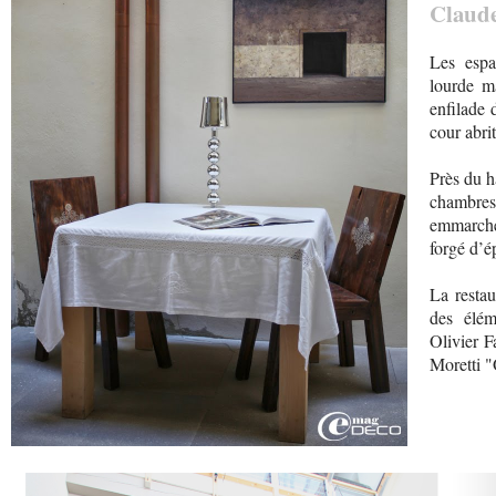
Claude
Les espa
lourde m
enfilade 
cour abri
Près du ha
chambr
emmarche
forgé d’é
La restau
des élém
Olivier F
Moretti 