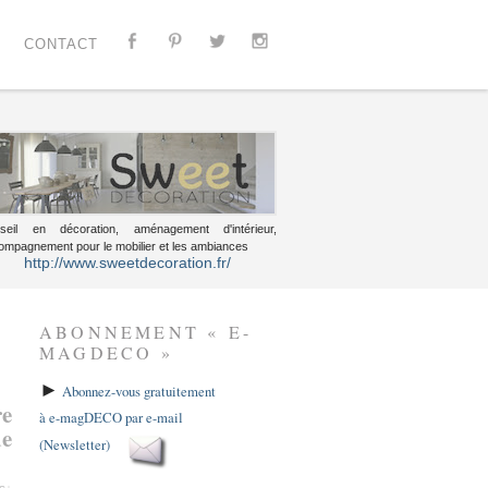
CONTACT
seil en décoration, aménagement d'intérieur,
ompagnement pour le mobilier et les ambiances
http://www.sweetdecoration.fr/
ABONNEMENT « E-
MAGDECO »
►
Abonnez-vous gratuitement
re
à e-magDECO par e-mail
de
(Newsletter)