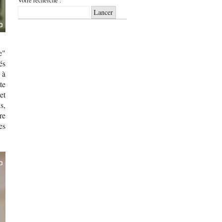
e"
és
 à
te
et
s,
re
es