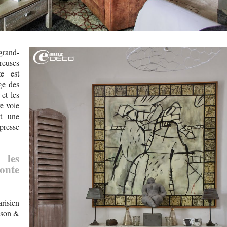
grand-
reuses
te est
ge des
 et les
e voie
nt une
presse
 les
onte
risien
ison &