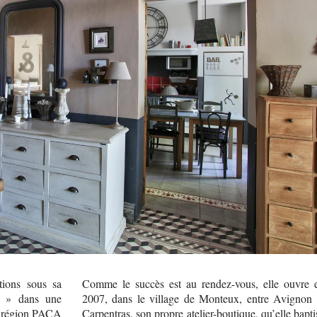
tions sous sa
Comme le succès est au rendez-vous, elle ouvre 
e » dans une
2007, dans le village de Monteux, entre Avignon 
a région PACA
Carpentras, son propre atelier-boutique, qu’elle bapti