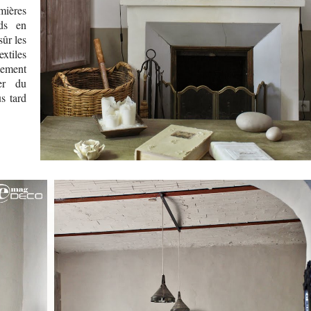
mières
ids en
sûr les
xtiles
lement
ier du
s tard