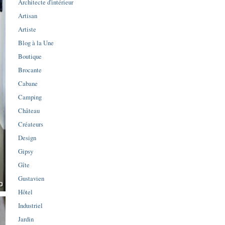
Architecte d'intérieur
Artisan
Artiste
Blog à la Une
Boutique
Brocante
Cabane
Camping
Château
Créateurs
Design
Gipsy
Gîte
Gustavien
Hôtel
Industriel
Jardin