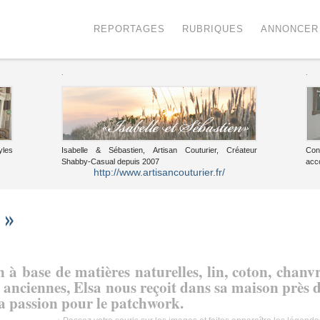
Menu
Voir le contenu
REPORTAGES
RUBRIQUES
ANNONCER
.
.
yles
Isabelle & Sébastien, Artisan Couturier, Créateur
Con
Shabby-Casual depuis 2007
acc
http://www.artisancouturier.fr/
 »
 à base de matières naturelles, lin, coton, chanv
s anciennes, Elsa nous reçoit dans sa maison près 
sa passion pour le patchwork.