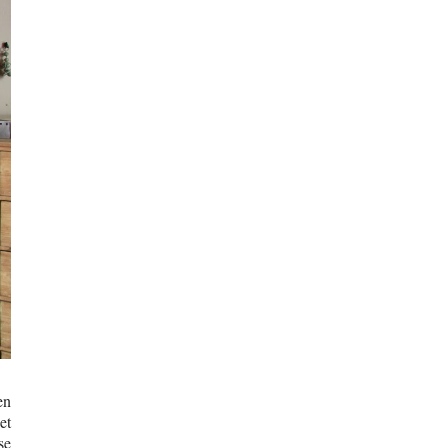
en
et
se