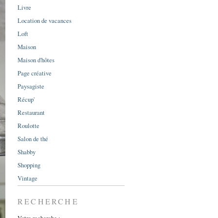
Livre
Location de vacances
Loft
Maison
Maison d'hôtes
Page créative
Paysagiste
Récup'
Restaurant
Roulotte
Salon de thé
Shabby
Shopping
Vintage
RECHERCHE
Votre recherche :