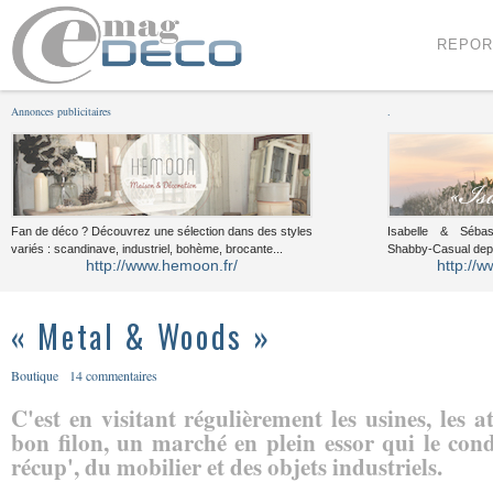
Menu
Voir le contenu
REPOR
Annonces publicitaires
.
Fan de déco ? Découvrez une sélection dans des styles
Isabelle & Sébast
variés : scandinave, industriel, bohème, brocante...
Shabby-Casual dep
http://www.hemoon.fr/
http://w
« Metal & Woods »
Boutique
14 commentaires
C'est en visitant régulièrement les usines, les a
bon filon, un marché en plein essor qui le cond
récup', du mobilier et des objets industriels.