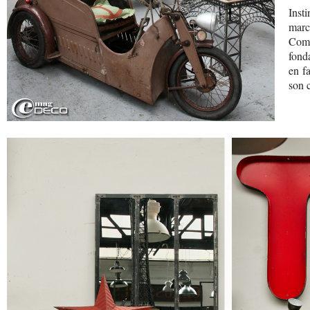
Inst
march
Comm
fond
en f
son 