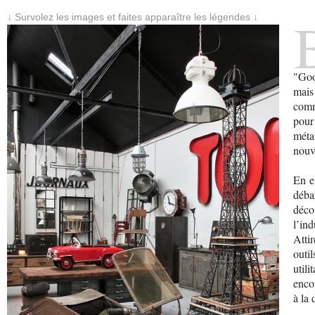
↓ Survolez les images et faites apparaître les légendes ↓
"Goo
mais
comm
pou
méta
nouve
En ef
déba
déco
l’ind
Atti
outi
util
enco
à la 