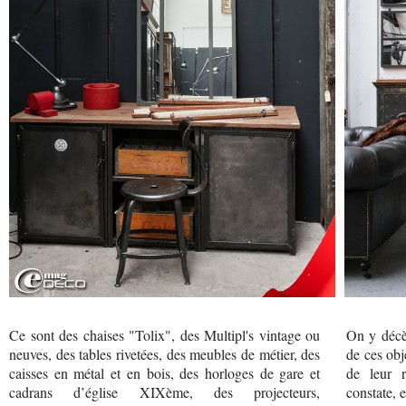
Ce sont des chaises "Tolix", des Multipl's vintage ou
On y décèl
neuves, des tables rivetées, des meubles de métier, des
de ces obj
caisses en métal et en bois, des horloges de gare et
de leur r
cadrans d’église XIXème, des projecteurs,
constate, 