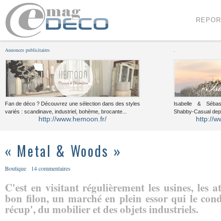
Menu
Voir le contenu
REPOR
Annonces publicitaires
.
Fan de déco ? Découvrez une sélection dans des styles
Isabelle & Sébast
variés : scandinave, industriel, bohème, brocante...
Shabby-Casual dep
http://www.hemoon.fr/
http://w
« Metal & Woods »
Boutique
14 commentaires
C'est en visitant régulièrement les usines, les a
bon filon, un marché en plein essor qui le cond
récup', du mobilier et des objets industriels.