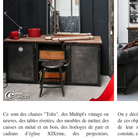
Ce sont des chaises "Tolix", des Multipl's vintage ou
On y décèl
neuves, des tables rivetées, des meubles de métier, des
de ces obj
caisses en métal et en bois, des horloges de gare et
de leur r
cadrans d’église XIXème, des projecteurs,
constate, 