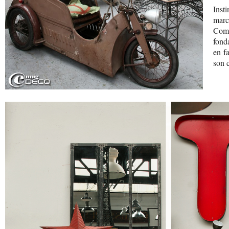
Inst
march
Comm
fond
en f
son 