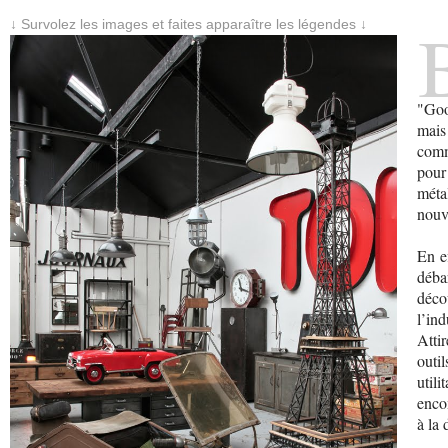
↓ Survolez les images et faites apparaître les légendes ↓
"Goo
mais
comm
pou
méta
nouve
En ef
déba
déco
l’ind
Atti
outi
util
enco
à la 