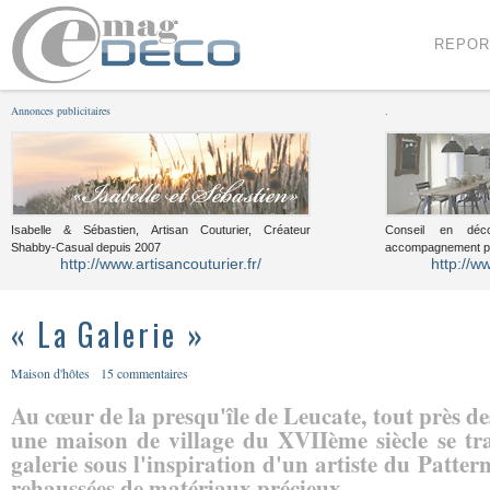
Menu
Voir le contenu
REPOR
Annonces publicitaires
.
Isabelle & Sébastien, Artisan Couturier, Créateur
Conseil en décor
Shabby-Casual depuis 2007
accompagnement pou
http://www.artisancouturier.fr/
http://w
« La Galerie »
Maison d'hôtes
15 commentaires
Au cœur de la presqu'île de Leucate, tout près de
une maison de village du XVIIème siècle se tr
galerie sous l'inspiration d'un artiste du Patter
rehaussées de matériaux précieux.