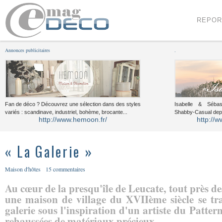
Menu
Voir le contenu
REPOR
Annonces publicitaires
.
Fan de déco ? Découvrez une sélection dans des styles
Isabelle & Sébast
variés : scandinave, industriel, bohème, brocante...
Shabby-Casual dep
http://www.hemoon.fr/
http://w
« La Galerie »
Maison d'hôtes
15 commentaires
Au cœur de la presqu'île de Leucate, tout près de
une maison de village du XVIIème siècle se tr
galerie sous l'inspiration d'un artiste du Patter
rehaussées de matériaux précieux.