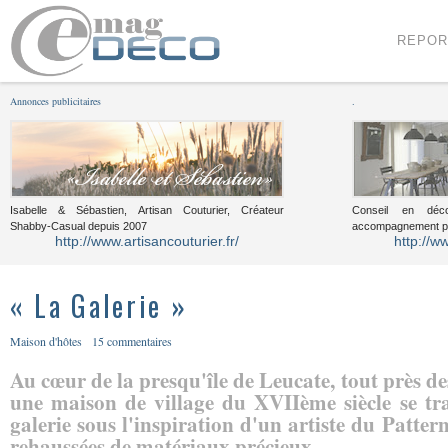
Menu
Voir le contenu
REPOR
Annonces publicitaires
.
Isabelle & Sébastien, Artisan Couturier, Créateur
Conseil en décor
Shabby-Casual depuis 2007
accompagnement pou
http://www.artisancouturier.fr/
http://w
« La Galerie »
Maison d'hôtes
15 commentaires
Au cœur de la presqu'île de Leucate, tout près de
une maison de village du XVIIème siècle se tr
galerie sous l'inspiration d'un artiste du Patter
rehaussées de matériaux précieux.