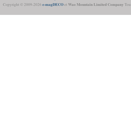
e-magDECO
Wao Mountain Limited Company
Copyright © 2009-
2026
et
Tous