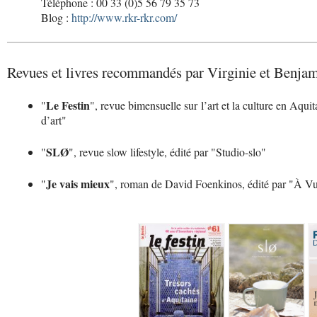
Téléphone : 00 33 (0)5 56 79 35 73
Blog :
http://www.rkr-rkr.com/
Revues et livres recommandés par Virginie et Benjam
Le Festin
"
", revue bimensuelle sur l’art et la culture en Aqui
d’art"
SLØ
"
", revue slow lifestyle, édité par "Studio-slo"
Je vais mieux
"
", roman de David Foenkinos, édité par "À Vu