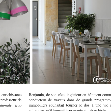
 enrichissante
Benjamin, de son côté, ingénieur en bâtiment com
 professeur de
conducteur de travaux dans de grands programm
tionale trop
immobiliers souhaitait tourner le dos à une vie 
entreprise qu’il trouvait trop usante et hiérarchisée.