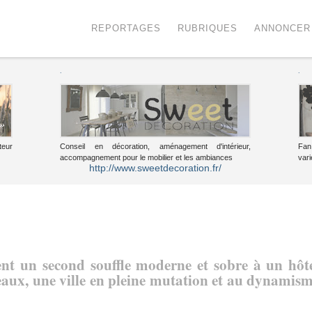
Menu
Voir le contenu
REPORTAGES
RUBRIQUES
ANNONCER
.
.
teur
Conseil en décoration, aménagement d'intérieur,
Fan
accompagnement pour le mobilier et les ambiances
vari
http://www.sweetdecoration.fr/
nt un second souffle moderne et sobre à un hôt
deaux, une ville en pleine mutation et au dynamis