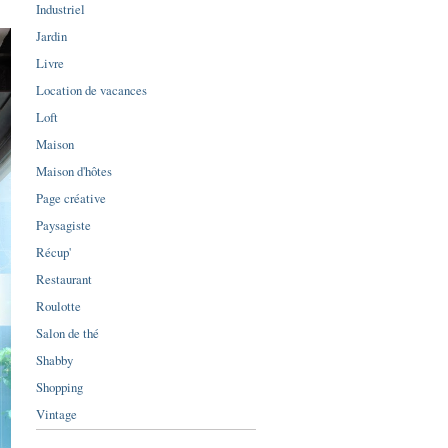
Industriel
Jardin
Livre
Location de vacances
Loft
Maison
Maison d'hôtes
Page créative
Paysagiste
Récup'
Restaurant
Roulotte
Salon de thé
Shabby
Shopping
Vintage