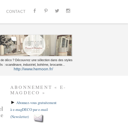
CONTACT
 de déco ? Découvrez une sélection dans des styles
és : scandinave, industriel, bohème, brocante...
http://www.hemoon.fr/
ABONNEMENT « E-
MAGDECO »
►
Abonnez-vous gratuitement
el
à e-magDECO par e-mail
me
(Newsletter)