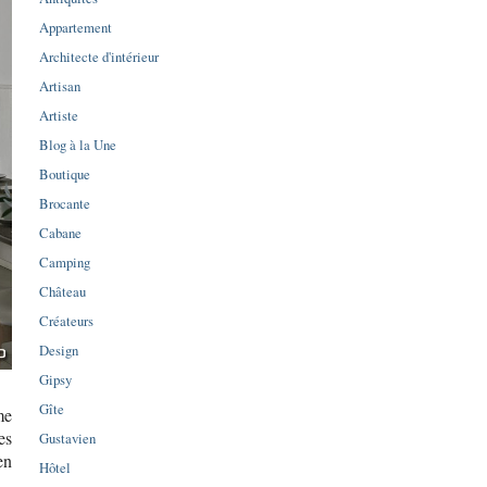
Appartement
Architecte d'intérieur
Artisan
Artiste
Blog à la Une
Boutique
Brocante
Cabane
Camping
Château
Créateurs
Design
Gipsy
Gîte
me
es
Gustavien
en
Hôtel