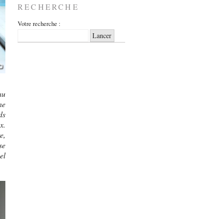
RECHERCHE
Votre recherche :
au
ne
ds
x.
e,
se
el