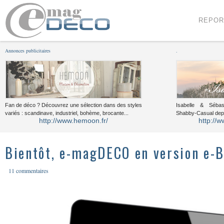
Menu
Voir le contenu
REPOR
Annonces publicitaires
.
Fan de déco ? Découvrez une sélection dans des styles
Isabelle & Sébast
variés : scandinave, industriel, bohème, brocante...
Shabby-Casual dep
http://www.hemoon.fr/
http://w
Bientôt, e-magDECO en version e-B
11 commentaires