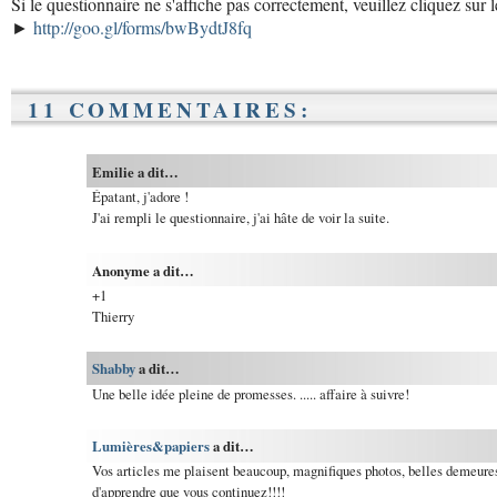
Si le questionnaire ne s'affiche pas correctement, veuillez cliquez sur l
►
http://goo.gl/forms/bwBydtJ8fq
11 COMMENTAIRES:
Emilie a dit…
Épatant, j'adore !
J'ai rempli le questionnaire, j'ai hâte de voir la suite.
Anonyme a dit…
+1
Thierry
Shabby
a dit…
Une belle idée pleine de promesses. ..... affaire à suivre!
Lumières&papiers
a dit…
Vos articles me plaisent beaucoup, magnifiques photos, belles demeures
d'apprendre que vous continuez!!!!