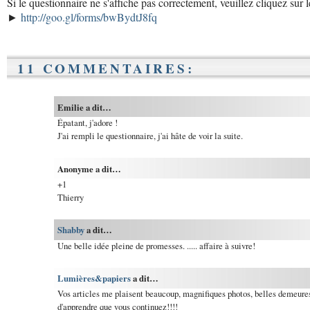
Si le questionnaire ne s'affiche pas correctement, veuillez cliquez sur l
►
http://goo.gl/forms/bwBydtJ8fq
11 COMMENTAIRES:
Emilie a dit…
Épatant, j'adore !
J'ai rempli le questionnaire, j'ai hâte de voir la suite.
Anonyme a dit…
+1
Thierry
Shabby
a dit…
Une belle idée pleine de promesses. ..... affaire à suivre!
Lumières&papiers
a dit…
Vos articles me plaisent beaucoup, magnifiques photos, belles demeures
d'apprendre que vous continuez!!!!