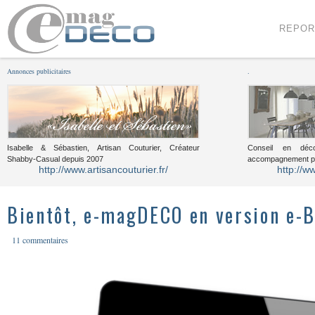
Menu
Voir le contenu
REPOR
Annonces publicitaires
.
Isabelle & Sébastien, Artisan Couturier, Créateur
Conseil en décor
Shabby-Casual depuis 2007
accompagnement pou
http://www.artisancouturier.fr/
http://w
Bientôt, e-magDECO en version e-B
11 commentaires