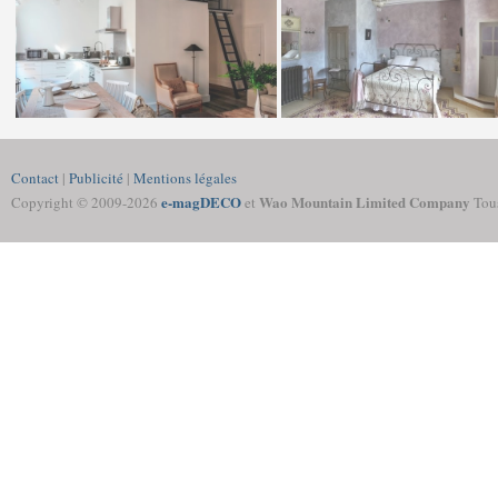
Contact
|
Publicité
|
Mentions légales
e-magDECO
Wao Mountain Limited Company
Copyright © 2009-
2026
et
Tous