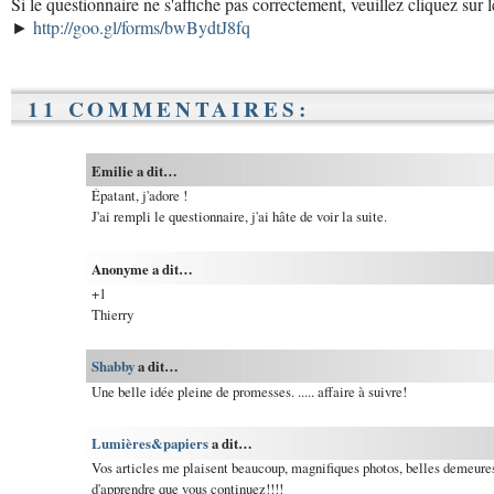
Si le questionnaire ne s'affiche pas correctement, veuillez cliquez sur l
►
http://goo.gl/forms/bwBydtJ8fq
11 COMMENTAIRES:
Emilie a dit…
Épatant, j'adore !
J'ai rempli le questionnaire, j'ai hâte de voir la suite.
Anonyme a dit…
+1
Thierry
Shabby
a dit…
Une belle idée pleine de promesses. ..... affaire à suivre!
Lumières&papiers
a dit…
Vos articles me plaisent beaucoup, magnifiques photos, belles demeures
d'apprendre que vous continuez!!!!