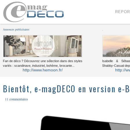
Menu
Voir le contenu
REPOR
Annonces publicitaires
.
Fan de déco ? Découvrez une sélection dans des styles
Isabelle & Sébast
variés : scandinave, industriel, bohème, brocante...
Shabby-Casual dep
http://www.hemoon.fr/
http://w
Bientôt, e-magDECO en version e-B
11 commentaires