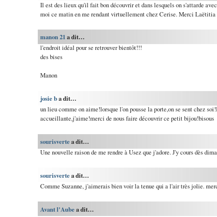
Il est des lieux qu'il fait bon découvrir et dans lesquels on s'attarde avec
moi ce matin en me rendant virtuellement chez Cerise. Merci Laëtitia p
manon 21
a dit…
l'endroit idéal pour se retrouver bientôt!!!
des bises
Manon
josie b
a dit…
un lieu comme on aime!lorsque l'on pousse la porte,on se sent chez soi!l
accueillante,j'aime!merci de nous faire découvrir ce petit bijou!bisous
sourisverte
a dit…
Une nouvelle raison de me rendre à Usez que j'adore. J'y cours dès dim
sourisverte
a dit…
Comme Suzanne, j'aimerais bien voir la tenue qui a l'air très jolie. mer
Avant l'Aube
a dit…