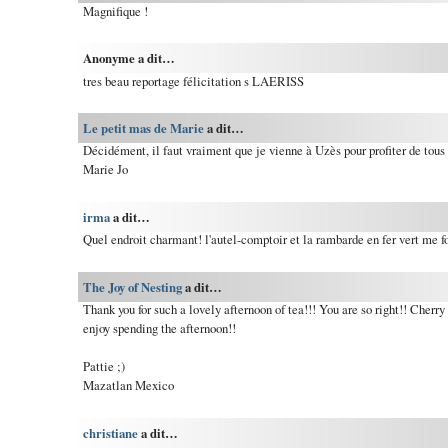
Magnifique !
Anonyme a dit…
tres beau reportage félicitation s LAERISS
Le petit mas de Marie
a dit…
Décidément, il faut vraiment que je vienne à Uzès pour profiter de tou
Marie Jo
irma
a dit…
Quel endroit charmant! l'autel-comptoir et la rambarde en fer vert me fo
The Joy of Nesting
a dit…
Thank you for such a lovely afternoon of tea!!! You are so right!! Cherr
enjoy spending the afternoon!!
Pattie ;)
Mazatlan Mexico
christiane
a dit…