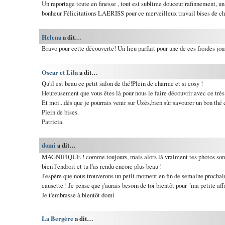
Un reportage toute en finesse , tout est sublime douceur rafinnement, u
bonheur Félicitations LAERISS pour ce merveilleux travail bises de chr
Helena
a dit…
Bravo pour cette découverte! Un lieu parfait pour une de ces froides jou
Oscar et Lila
a dit…
Qu'il est beau ce petit salon de thé!Plein de charme et si cosy !
Heureusement que vous êtes là pour nous le faire découvrir avec ce très 
Et moi...dés que je pourrais venir sur Uzès,bien sûr savourer un bon thé 
Plein de bises.
Patricia.
domi
a dit…
MAGNIFIQUE ! comme toujours, mais alors là vraiment tes photos sont d
bien l'endroit et tu l'as rendu encore plus beau !
J'espère que nous trouverons un petit moment en fin de semaine prochain
causette ! Je pense que j'aurais besoin de toi bientôt pour "ma petite aff
Je t'embrasse à bientôt domi
La Bergère
a dit…