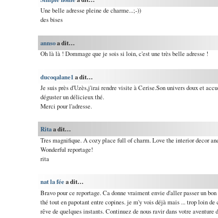
Une belle adresse pleine de charme...;-))
des bises
annso
a dit…
Oh là là ! Dommage que je sois si loin, c'est une très belle adresse !
ducoqalane1
a dit…
Je suis près d'Uzès,j'irai rendre visite à Cerise.Son univers doux et accu
déguster un délicieux thé.
Merci pour l'adresse.
Rita
a dit…
Tres magnifique. A cozy place full of charm. Love the interior decor and
Wonderful reportage!
rita
nat la fée
a dit…
Bravo pour ce reportage. Ca donne vraiment envie d'aller passer un bo
thé tout en papotant entre copines. je m'y vois déjà mais ... trop loin de
rêve de quelques instants. Continuez de nous ravir dans votre aventure 