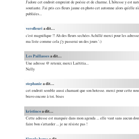
J'adore cet endroit empreint de poésie et de charme. L'hôtesse y est na
souriante. J'ai pris ces fleurs jaune en photo cet automne alors qu'elle n'
publiées...
verofleuri
a dit…
c'est magnifique !! Ah des fleurs sechées Achillé merci pour les adress
ma liste comme cela j'y passerai un des jours '-)
Les Paillasses
a dit…
Une adresse @ retenir, merci Laëtitia...
Nelly
stephanie
a dit…
cet endroit semble aussi chamant que son hotesse. merci pour cette nouv
bravo encore à toi. bises
kristinco
a dit…
Cette adresse est marquée dans mon agenda ... elle vaut sans aucun doute
faire bon s'attarder ... je ne résiste pas !
Simple home
a dit…