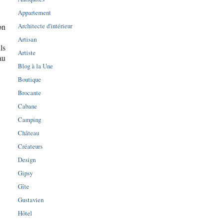
Appartement
Architecte d'intérieur
on
Artisan
ls
Artiste
au
Blog à la Une
Boutique
Brocante
Cabane
Camping
Château
Créateurs
Design
Gipsy
Gîte
Gustavien
Hôtel