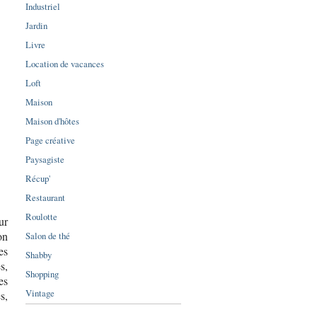
Industriel
Jardin
Livre
Location de vacances
Loft
Maison
Maison d'hôtes
Page créative
Paysagiste
Récup'
Restaurant
Roulotte
ur
on
Salon de thé
es
Shabby
s,
Shopping
es
Vintage
s,