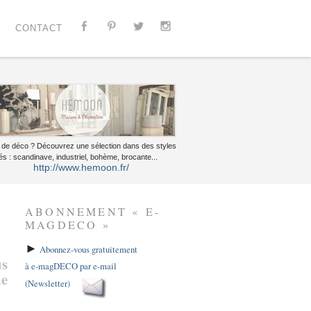
CONTACT
 de déco ? Découvrez une sélection dans des styles
és : scandinave, industriel, bohème, brocante...
http://www.hemoon.fr/
ABONNEMENT « E-
MAGDECO »
►
Abonnez-vous gratuitement
us
à e-magDECO par e-mail
ne
(Newsletter)