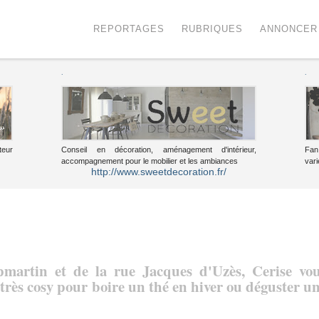
Menu
Voir le contenu
REPORTAGES
RUBRIQUES
ANNONCER
.
.
teur
Conseil en décoration, aménagement d'intérieur,
Fan
accompagnement pour le mobilier et les ambiances
vari
http://www.sweetdecoration.fr/
martin et de la rue Jacques d'Uzès, Cerise vo
très cosy pour boire un thé en hiver ou déguster u