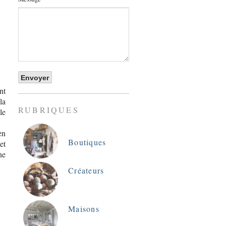
nt
la
RUBRIQUES
le
en
Boutiques
et
ne
Créateurs
Maisons