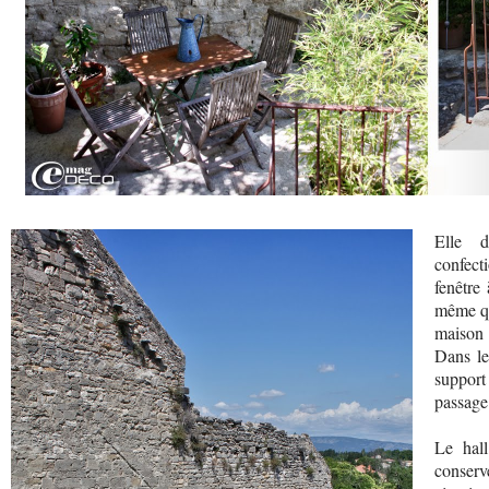
Elle d
confect
fenêtre
même qu
maison 
Dans le
support 
passage
Le hall
conser