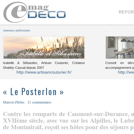
Menu
Voir le contenu
REPOR
Annonces publicitaires
.
Isabelle & Sébastien, Artisan Couturier, Créateur
Conseil en décor
Shabby-Casual depuis 2007
accompagnement pou
http://www.artisancouturier.fr/
http://w
« Le Posterlon »
Maison d'hôtes
21 commentaires
Contre les remparts de Caumont-sur-Durance, u
XVIIème siècle, avec vue sur les Alpilles, le Lube
de Montmirail, reçoit ses hôtes pour des séjours p