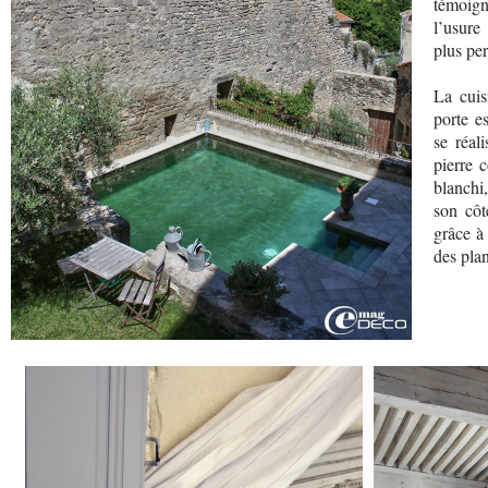
témoign
l’usure 
plus pe
La cuis
porte e
se réal
pierre 
blanchi
son côt
grâce à
des plan