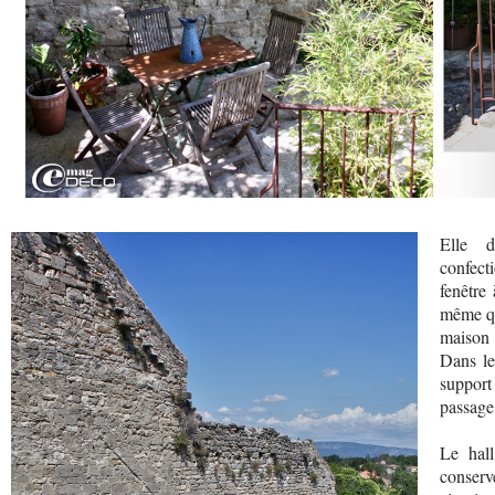
Elle d
confect
fenêtre
même qu
maison 
Dans le
support 
passage
Le hall
conser