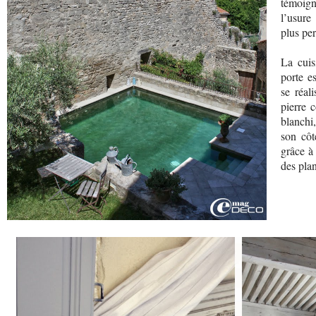
témoign
l’usure 
plus pe
La cuis
porte e
se réal
pierre 
blanchi
son côt
grâce à
des plan