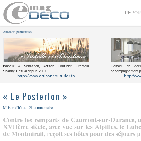
Menu
Voir le contenu
REPOR
Annonces publicitaires
.
Isabelle & Sébastien, Artisan Couturier, Créateur
Conseil en décor
Shabby-Casual depuis 2007
accompagnement pou
http://www.artisancouturier.fr/
http://w
« Le Posterlon »
Maison d'hôtes
21 commentaires
Contre les remparts de Caumont-sur-Durance, u
XVIIème siècle, avec vue sur les Alpilles, le Lube
de Montmirail, reçoit ses hôtes pour des séjours p