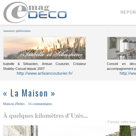
Menu
Voir le contenu
REPOR
Annonces publicitaires
.
Isabelle & Sébastien, Artisan Couturier, Créateur
Conseil en décor
Shabby-Casual depuis 2007
accompagnement pou
http://www.artisancouturier.fr/
http://w
« La Maison »
Maison d'hôtes
34 commentaires
À quelques kilomètres d'Uzès...
↓ Passez votre sour