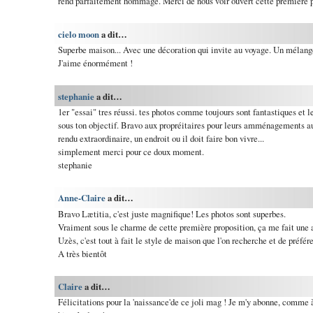
rend parfaitement hommage. Merci de nous voir ouvert cette première p
cielo moon
a dit…
Superbe maison... Avec une décoration qui invite au voyage. Un mélange
J'aime énormément !
stephanie
a dit…
1er "essai" tres réussi. tes photos comme toujours sont fantastiques et 
sous ton objectif. Bravo aux propréitaires pour leurs amménagements aus
rendu extraordinaire, un endroit ou il doit faire bon vivre...
simplement merci pour ce doux moment.
stephanie
Anne-Claire
a dit…
Bravo Lætitia, c'est juste magnifique! Les photos sont superbes.
Vraiment sous le charme de cette première proposition, ça me fait une 
Uzès, c'est tout à fait le style de maison que l'on recherche et de préfér
A très bientôt
Claire
a dit…
Félicitations pour la 'naissance'de ce joli mag ! Je m'y abonne, comme