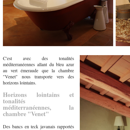
C'est avec des tonalités
méditerranéennes allant du bleu azur
au vert émeraude que la chambre
"Venet" nous transporte vers des
horizons lointains.
Horizons lointains et
tonalités
méditerranéennes, la
chambre "Venet"
Des bancs en teck javanais rapportés