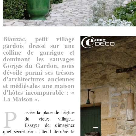
Blauzac, petit village
gardois dressé sur une
colline de garrigue et
dominant les sauvages
Gorges du Gardon, nous
dévoile parmi ses trésors
d'architectures anciennes
et médiévales une maison
d'hôtes incomparable : «
La Maison ».
P
assée la place de l'église
du vieux village...
Essayer de s'imaginer
quel secret vous attend derrière la