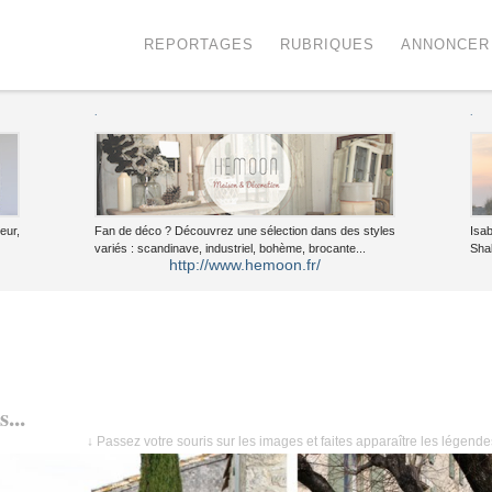
Menu
Voir le contenu
REPORTAGES
RUBRIQUES
ANNONCER
.
.
eur,
Fan de déco ? Découvrez une sélection dans des styles
Isa
variés : scandinave, industriel, bohème, brocante...
Sha
http://www.hemoon.fr/
...
↓ Passez votre souris sur les images et faites apparaître les légend