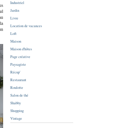
Industriel
us
Jardin
ul
au
Livre
la
Location de vacances
un
Loft
Maison
Maison d'hôtes
Page créative
Paysagiste
Récup'
Restaurant
Roulotte
Salon de thé
Shabby
Shopping
Vintage