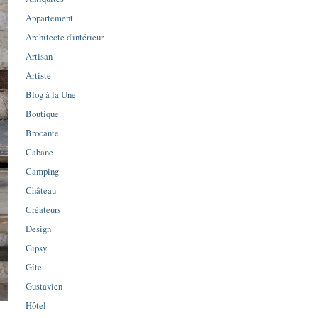
Appartement
Architecte d'intérieur
Artisan
Artiste
Blog à la Une
Boutique
Brocante
Cabane
Camping
Château
Créateurs
Design
Gipsy
Gîte
Gustavien
Hôtel