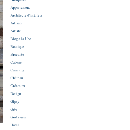
Appartement
Architecte d'intérieur
Artisan
Artiste
Blog à la Une
Boutique
Brocante
Cabane
Camping
Château
Créateurs
Design
Gipsy
Gîte
Gustavien
Hôtel