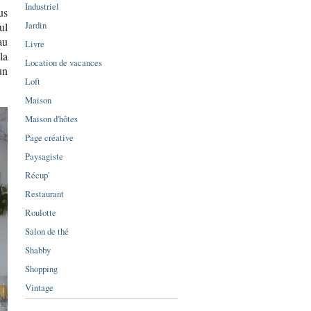
Industriel
us
Jardin
ul
au
Livre
la
Location de vacances
un
Loft
Maison
Maison d'hôtes
Page créative
Paysagiste
Récup'
Restaurant
Roulotte
Salon de thé
Shabby
Shopping
Vintage