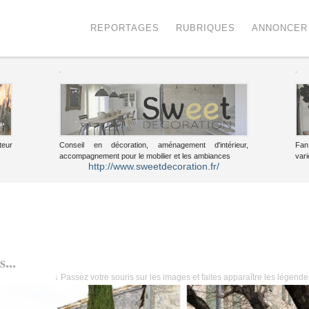
Menu
Voir le contenu
REPORTAGES
RUBRIQUES
ANNONCER
.
.
teur
Conseil en décoration, aménagement d'intérieur,
Fan
accompagnement pour le mobilier et les ambiances
vari
http://www.sweetdecoration.fr/
...
↓ Passez votre souris sur les images et faites apparaître les légend