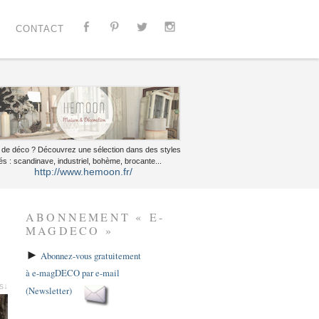
CONTACT
 de déco ? Découvrez une sélection dans des styles
és : scandinave, industriel, bohème, brocante...
http://www.hemoon.fr/
ABONNEMENT « E-
MAGDECO »
►
Abonnez-vous gratuitement
à e-magDECO par e-mail
es↓
(Newsletter)