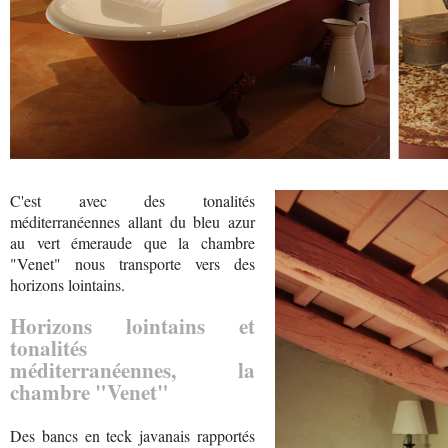
C'est avec des tonalités
méditerranéennes allant du bleu azur
au vert émeraude que la chambre
"Venet" nous transporte vers des
horizons lointains.
Horizons lointains et
tonalités
méditerranéennes, la
chambre "Venet"
Des bancs en teck javanais rapportés