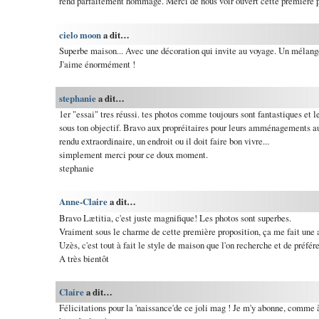
rend parfaitement hommage. Merci de nous voir ouvert cette première p
cielo moon
a dit…
Superbe maison... Avec une décoration qui invite au voyage. Un mélange
J'aime énormément !
stephanie
a dit…
1er "essai" tres réussi. tes photos comme toujours sont fantastiques et 
sous ton objectif. Bravo aux propréitaires pour leurs amménagements aus
rendu extraordinaire, un endroit ou il doit faire bon vivre...
simplement merci pour ce doux moment.
stephanie
Anne-Claire
a dit…
Bravo Lætitia, c'est juste magnifique! Les photos sont superbes.
Vraiment sous le charme de cette première proposition, ça me fait une 
Uzès, c'est tout à fait le style de maison que l'on recherche et de préfér
A très bientôt
Claire
a dit…
Félicitations pour la 'naissance'de ce joli mag ! Je m'y abonne, comme