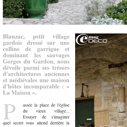
Blauzac, petit village
gardois dressé sur une
colline de garrigue et
dominant les sauvages
Gorges du Gardon, nous
dévoile parmi ses trésors
d'architectures anciennes
et médiévales une maison
d'hôtes incomparable : «
La Maison ».
P
assée la place de l'église
du vieux village...
Essayer de s'imaginer
quel secret vous attend derrière la