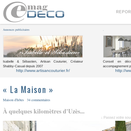
Menu
Voir le contenu
REPOR
Annonces publicitaires
.
Isabelle & Sébastien, Artisan Couturier, Créateur
Conseil en décor
Shabby-Casual depuis 2007
accompagnement pou
http://www.artisancouturier.fr/
http://w
« La Maison »
Maison d'hôtes
34 commentaires
À quelques kilomètres d'Uzès...
↓ Passez votre sour