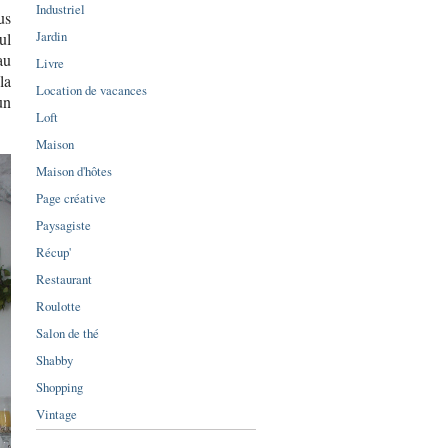
Industriel
us
Jardin
ul
au
Livre
la
Location de vacances
un
Loft
Maison
Maison d'hôtes
Page créative
Paysagiste
Récup'
Restaurant
Roulotte
Salon de thé
Shabby
Shopping
Vintage