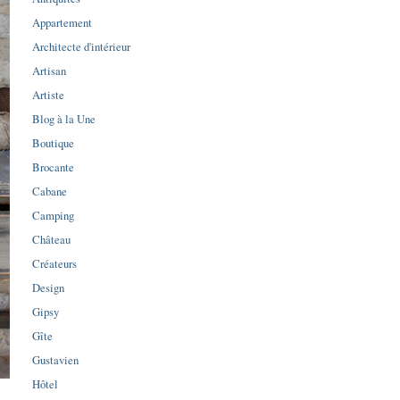
Appartement
Architecte d'intérieur
Artisan
Artiste
Blog à la Une
Boutique
Brocante
Cabane
Camping
Château
Créateurs
Design
Gipsy
Gîte
Gustavien
Hôtel