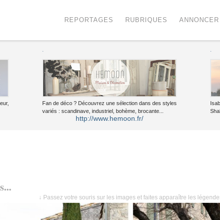
Menu
Voir le contenu
REPORTAGES
RUBRIQUES
ANNONCER
.
.
eur,
Fan de déco ? Découvrez une sélection dans des styles
Isa
variés : scandinave, industriel, bohème, brocante...
Sha
http://www.hemoon.fr/
...
↓ Passez votre souris sur les images et faites apparaître les légend