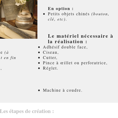
En option :
Petits objets chinés
(bouton,
clé, etc)
.
Le matériel nécessaire à
la réalisation :
Adhésif double face,
ile
(à
Ciseau,
t en fin
Cutter,
Pince à œillet ou perforatrice,
,
Réglet.
Machine à coudre.
Les étapes de création :