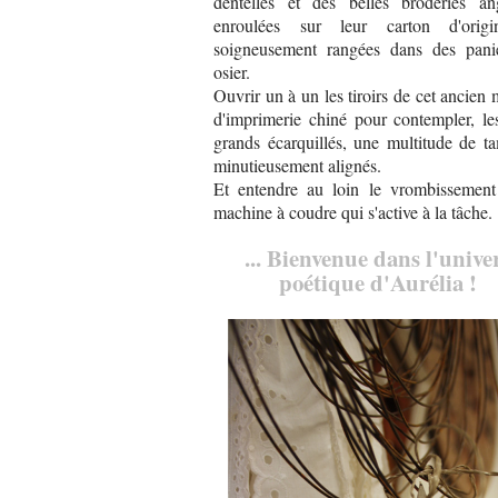
dentelles et des belles broderies ang
enroulées sur leur carton d'orig
soigneusement rangées dans des pani
osier.
Ouvrir un à un les tiroirs de cet ancien
d'imprimerie chiné pour contempler, le
grands écarquillés, une multitude de t
minutieusement alignés.
Et entendre au loin le vrombissement
machine à coudre qui s'active à la tâche.
... Bienvenue dans l'unive
poétique d'Aurélia !