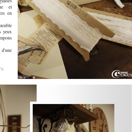
laises
ine et
ers en
 meuble
s yeux
ampons
 d'une
rs