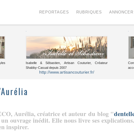
Menu
Voir le contenu
REPORTAGES
RUBRIQUES
ANNONCER
.
.
yles
Isabelle & Sébastien, Artisan Couturier, Créateur
Con
Shabby-Casual depuis 2007
acc
http://www.artisancouturier.fr/
'Aurélia
CO, Aurélia, créatrice et auteur du blog "
dentell
un ouvrage inédit. Elle nous livre ses explications.
n inspirer.