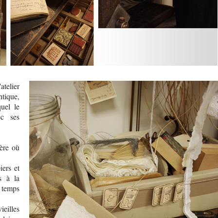
atelier
tique,
uel le
ec ses
ère où
iers et
s à la
 temps
ieilles