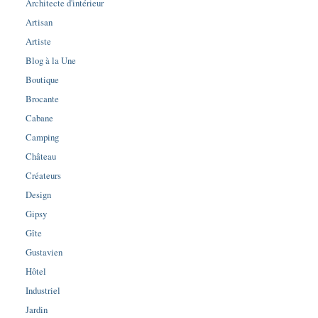
Architecte d'intérieur
Artisan
Artiste
Blog à la Une
Boutique
Brocante
Cabane
Camping
Château
Créateurs
Design
Gipsy
Gîte
Gustavien
Hôtel
Industriel
Jardin