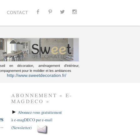
CONTACT
seil en décoration, aménagement d'intérieur,
ompagnement pour le mobilier et les ambiances
http://www.sweetdecoration.fr/
ABONNEMENT « E-
MAGDECO »
►
Abonnez-vous gratuitement
es
à e-magDECO par e-mail
..
(Newsletter)