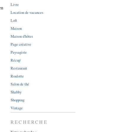
Livre
en
Location de vacances
Loft
Maison
Maison d'hôtes
Page créative
Paysagiste
Récup'
Restaurant
Roulotte
Salon de thé
Shabby
Shopping
Vintage
RECHERCHE
Votre recherche :