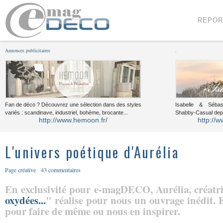
Menu
Voir le contenu
REPOR
Annonces publicitaires
.
Fan de déco ? Découvrez une sélection dans des styles
Isabelle & Sébast
variés : scandinave, industriel, bohème, brocante...
Shabby-Casual dep
http://www.hemoon.fr/
http://w
L'univers poétique d'Aurélia
Page créative
43 commentaires
En exclusivité pour e-magDECO, Aurélia, créatri
oxydées...
" réalise pour nous un ouvrage inédit. El
pour faire de même ou nous en inspirer.