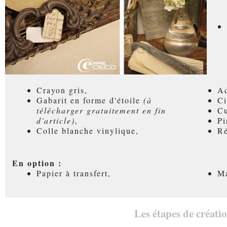
Crayon gris,
Ad
Gabarit en forme d'étoile
(à
Ci
télécharger gratuitement en fin
Cu
d'article)
,
Pi
Colle blanche vinylique,
Ré
En option :
Papier à transfert,
Ma
Les étapes de créatio