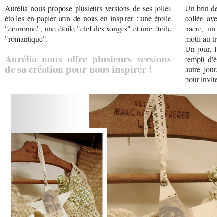
Aurélia nous propose plusieurs versions de ses jolies
Un brin de
étoiles en papier afin de nous en inspirer : une étoile
collée av
"couronne", une étoile "clef des songes" et une étoile
nacre, un
"romantique".
motif au tr
Un jour, l
Aurélia nous offre plusieurs versions
rempli d'é
de sa création pour nous inspirer !
autre jou
pour invite