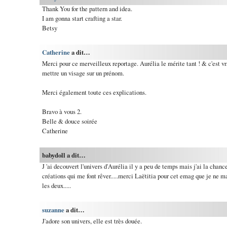
Thank You for the pattern and idea.
I am gonna start crafting a star.
Betsy
Catherine
a dit…
Merci pour ce merveilleux reportage. Aurélia le mérite tant ! & c'est v
mettre un visage sur un prénom.
Merci également toute ces explications.
Bravo à vous 2.
Belle & douce soirée
Catherine
babydoll a dit…
J 'ai decouvert l'univers d'Aurélia il y a peu de temps mais j'ai la chanc
créations qui me font rêver.....merci Laëtitia pour cet emag que je ne man
les deux.....
suzanne
a dit…
J'adore son univers, elle est très douée.