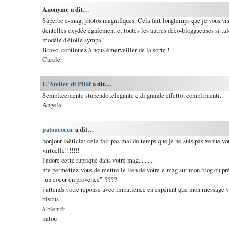
Anonyme a dit…
Superbe e-mag, photos magnifiques. Cela fait longtemps que je vous vis
dentelles oxydée également et toutes les autres déco-bloggueuses si tale
modèle d'étoile sympa !
Bravo, continuez à nous émerveiller de la sorte !
Carole
L'Atelier di Pilàf
a dit…
Semplicemente stupendo..elegante e di grande effetto, complimenti..
Angela
patoucoeur
a dit…
bonjour laëticia; cela fait pas mal de temps que je ne suis pas venue vo
virtuelle!!!!!!!
j'adore cette rubrique dans votre mag..........
me permettez-vous de mettre le lien de votre e-mag sur mon blog ou pré
"un coeur en provence""????
j'attends votre réponse avec impatience en espérant que mon message vo
bisous
à bientôt
patou