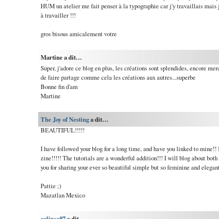
HUM un atelier me fait penser à la typographie car j'y travaillais mais je
à travailler !!!
gros bisous amicalement votre
Martine a dit…
Super, j'adore ce blog en plus, les créations sont splendides, encore merci
de faire partage comme cela les créations aux autres...superbe
Bonne fin d'am
Martine
The Joy of Nesting
a dit…
BEAUTIFUL!!!!!
I have followed your blog for a long time, and have you linked to mine!!
zine!!!!! The tutorials are a wonderful addition!!! I will blog about bo
you for sharing your ever so beautiful simple but so feminine and elegan
Pattie ;)
Mazatlan Mexico
calinea87
a dit…