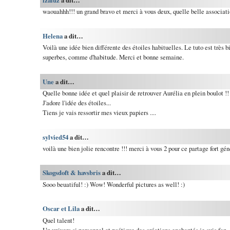
izaluz
a dit…
waouahhh!!! un grand bravo et merci à vous deux, quelle belle associati
Helena
a dit…
Voilà une idée bien différente des étoiles habituelles. Le tuto est très b
superbes, comme d'habitude. Merci et bonne semaine.
Une
a dit…
Quelle bonne idée et quel plaisir de retrouver Aurélia en plein boulot !!
J'adore l'idée des étoiles...
Tiens je vais ressortir mes vieux papiers ....
sylvied54
a dit…
voilà une bien jolie rencontre !!! merci à vous 2 pour ce partage fort g
Skogsdoft & havsbris
a dit…
Sooo beuatiful! :) Wow! Wonderful pictures as well! :)
Oscar et Lila
a dit…
Quel talent!
Un univers si personnel et poétique,des créations enchantés,je suis fan.