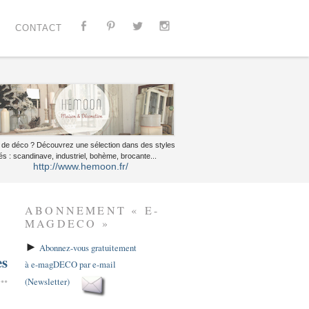
CONTACT
 de déco ? Découvrez une sélection dans des styles
és : scandinave, industriel, bohème, brocante...
http://www.hemoon.fr/
ABONNEMENT « E-
MAGDECO »
►
Abonnez-vous gratuitement
es
à e-magDECO par e-mail
..
(Newsletter)