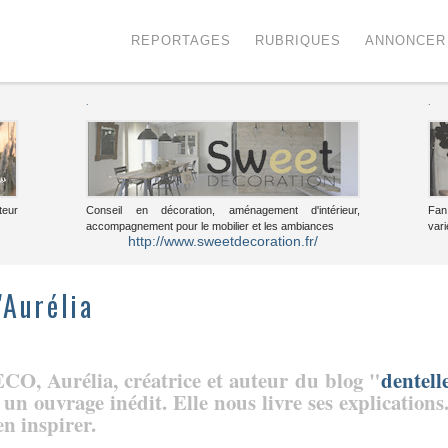
Menu
Voir le contenu
REPORTAGES
RUBRIQUES
ANNONCER
.
.
teur
Conseil en décoration, aménagement d'intérieur,
Fan
accompagnement pour le mobilier et les ambiances
vari
http://www.sweetdecoration.fr/
'Aurélia
CO, Aurélia, créatrice et auteur du blog "
dentell
un ouvrage inédit. Elle nous livre ses explications.
n inspirer.