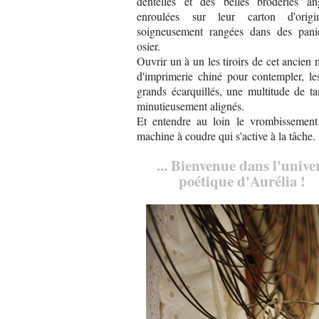
dentelles et des belles broderies ang
enroulées sur leur carton d'orig
soigneusement rangées dans des pani
osier.
Ouvrir un à un les tiroirs de cet ancien
d'imprimerie chiné pour contempler, le
grands écarquillés, une multitude de t
minutieusement alignés.
Et entendre au loin le vrombissement
machine à coudre qui s'active à la tâche.
... Bienvenue dans l'unive
poétique d'Aurélia !