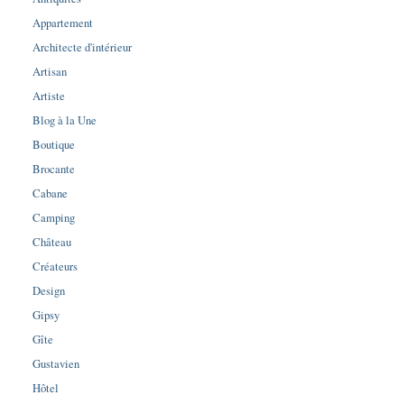
Appartement
Architecte d'intérieur
Artisan
Artiste
Blog à la Une
Boutique
Brocante
Cabane
Camping
Château
Créateurs
Design
Gipsy
Gîte
Gustavien
Hôtel