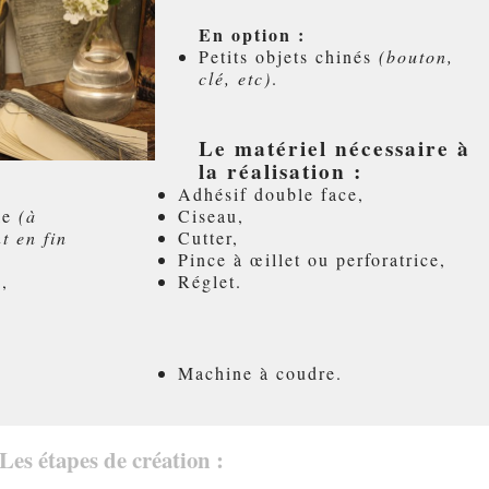
En option :
Petits objets chinés
(bouton,
clé, etc)
.
Le matériel nécessaire à
la réalisation :
Adhésif double face,
ile
(à
Ciseau,
t en fin
Cutter,
Pince à œillet ou perforatrice,
,
Réglet.
Machine à coudre.
Les étapes de création :