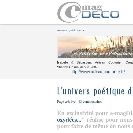
Annonces publicitaires
Isabelle & Sébastien, Artisan Couturier, Créa
Shabby-Casual depuis 2007
http://www.artisancouturier.fr/
L'univers poétique d
Page créative
43 commentaires
En exclusivité pour e-magDE
oxydées...
" réalise pour nous 
pour faire de même ou nous e