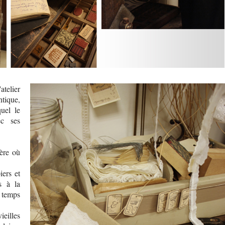
atelier
tique,
uel le
ec ses
ère où
iers et
s à la
 temps
ieilles