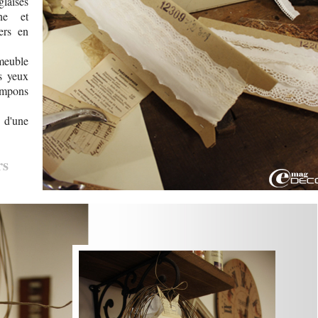
laises
ine et
ers en
 meuble
s yeux
ampons
 d'une
rs