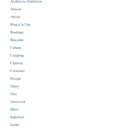
Architecte d'intérieur
Artisan
Artiste
Blog à la Une
Boutique
Brocante
Cabane
Camping
Château
Créateurs
Design
Gipsy
Gîte
Gustavien
Hôtel
Industriel
Jardin