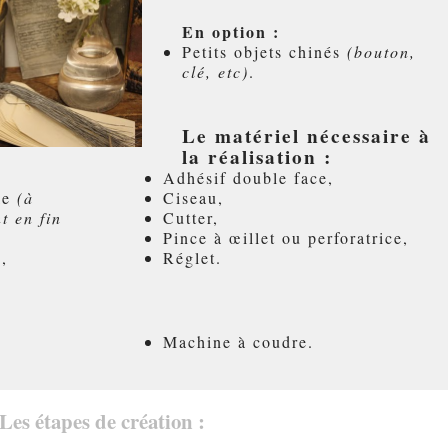
En option :
Petits objets chinés
(bouton,
clé, etc)
.
Le matériel nécessaire à
la réalisation :
Adhésif double face,
ile
(à
Ciseau,
t en fin
Cutter,
Pince à œillet ou perforatrice,
,
Réglet.
Machine à coudre.
Les étapes de création :