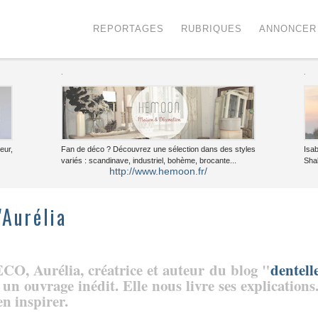
Menu
Voir le contenu
REPORTAGES
RUBRIQUES
ANNONCER
.
.
eur,
Fan de déco ? Découvrez une sélection dans des styles
Isa
variés : scandinave, industriel, bohème, brocante...
Sha
http://www.hemoon.fr/
'Aurélia
CO, Aurélia, créatrice et auteur du blog "
dentell
un ouvrage inédit. Elle nous livre ses explications.
n inspirer.