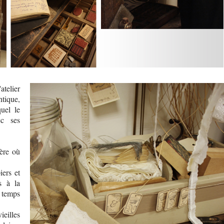
atelier
tique,
uel le
ec ses
ère où
iers et
s à la
 temps
ieilles