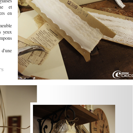
laises
ine et
ers en
 meuble
s yeux
ampons
 d'une
rs