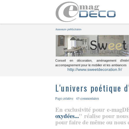
Annonces publicitaires
Conseil en décoration, aménagement d'intéri
accompagnement pour le mobilier et les ambiances
http://www.sweetdecoration.fr/
L'univers poétique d
Page créative
43 commentaires
En exclusivité pour e-magDE
oxydées...
" réalise pour nous 
pour faire de même ou nous e