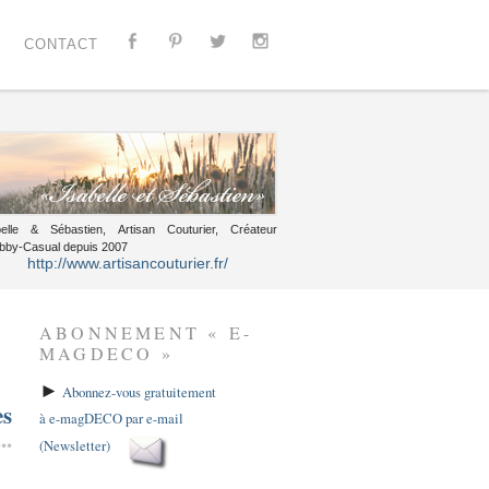
CONTACT
belle & Sébastien, Artisan Couturier, Créateur
bby-Casual depuis 2007
http://www.artisancouturier.fr/
ABONNEMENT « E-
MAGDECO »
►
Abonnez-vous gratuitement
es
à e-magDECO par e-mail
..
(Newsletter)