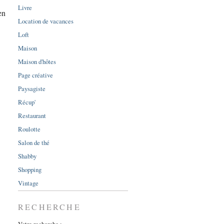
Livre
en
Location de vacances
Loft
Maison
Maison d'hôtes
Page créative
Paysagiste
Récup'
Restaurant
Roulotte
Salon de thé
Shabby
Shopping
Vintage
RECHERCHE
Votre recherche :