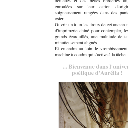
dentelles et des belles broderies ang
enroulées sur leur carton d'orig
soigneusement rangées dans des pani
osier.
Ouvrir un à un les tiroirs de cet ancien
d'imprimerie chiné pour contempler, le
grands écarquillés, une multitude de t
minutieusement alignés.
Et entendre au loin le vrombissement
machine à coudre qui s'active à la tâche.
... Bienvenue dans l'unive
poétique d'Aurélia !