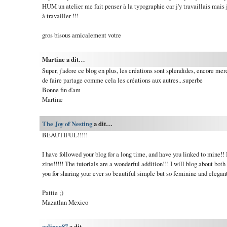
HUM un atelier me fait penser à la typographie car j'y travaillais mais je
à travailler !!!
gros bisous amicalement votre
Martine a dit…
Super, j'adore ce blog en plus, les créations sont splendides, encore merci
de faire partage comme cela les créations aux autres...superbe
Bonne fin d'am
Martine
The Joy of Nesting
a dit…
BEAUTIFUL!!!!!
I have followed your blog for a long time, and have you linked to mine!!
zine!!!!! The tutorials are a wonderful addition!!! I will blog about bo
you for sharing your ever so beautiful simple but so feminine and elegan
Pattie ;)
Mazatlan Mexico
calinea87
a dit…