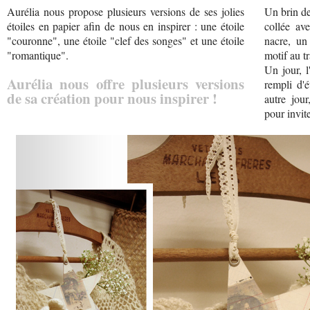
Aurélia nous propose plusieurs versions de ses jolies
Un brin de
étoiles en papier afin de nous en inspirer : une étoile
collée av
"couronne", une étoile "clef des songes" et une étoile
nacre, un
"romantique".
motif au tr
Un jour, l
Aurélia nous offre plusieurs versions
rempli d'é
de sa création pour nous inspirer !
autre jou
pour invite