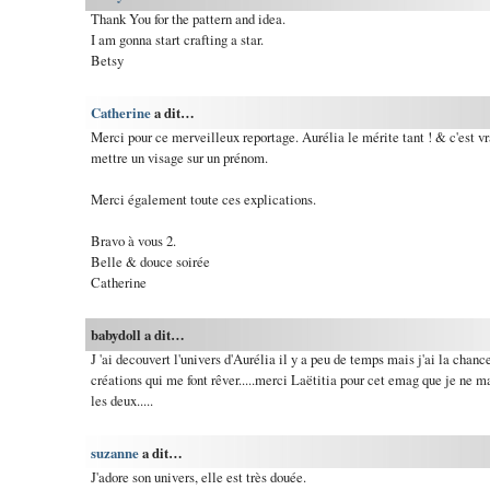
Thank You for the pattern and idea.
I am gonna start crafting a star.
Betsy
Catherine
a dit…
Merci pour ce merveilleux reportage. Aurélia le mérite tant ! & c'est v
mettre un visage sur un prénom.
Merci également toute ces explications.
Bravo à vous 2.
Belle & douce soirée
Catherine
babydoll a dit…
J 'ai decouvert l'univers d'Aurélia il y a peu de temps mais j'ai la chanc
créations qui me font rêver.....merci Laëtitia pour cet emag que je ne man
les deux.....
suzanne
a dit…
J'adore son univers, elle est très douée.