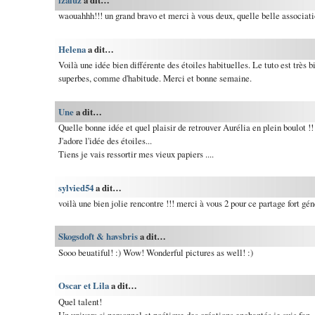
izaluz
a dit…
waouahhh!!! un grand bravo et merci à vous deux, quelle belle associati
Helena
a dit…
Voilà une idée bien différente des étoiles habituelles. Le tuto est très b
superbes, comme d'habitude. Merci et bonne semaine.
Une
a dit…
Quelle bonne idée et quel plaisir de retrouver Aurélia en plein boulot !!
J'adore l'idée des étoiles...
Tiens je vais ressortir mes vieux papiers ....
sylvied54
a dit…
voilà une bien jolie rencontre !!! merci à vous 2 pour ce partage fort g
Skogsdoft & havsbris
a dit…
Sooo beuatiful! :) Wow! Wonderful pictures as well! :)
Oscar et Lila
a dit…
Quel talent!
Un univers si personnel et poétique,des créations enchantés,je suis fan.