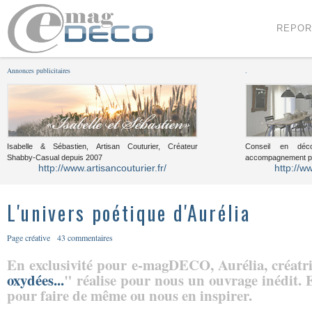
Menu
Voir le contenu
REPOR
Annonces publicitaires
.
Isabelle & Sébastien, Artisan Couturier, Créateur
Conseil en décor
Shabby-Casual depuis 2007
accompagnement pou
http://www.artisancouturier.fr/
http://w
L'univers poétique d'Aurélia
Page créative
43 commentaires
En exclusivité pour e-magDECO, Aurélia, créatri
oxydées...
" réalise pour nous un ouvrage inédit. El
pour faire de même ou nous en inspirer.