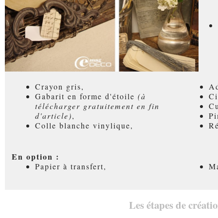
Crayon gris,
Ad
Gabarit en forme d'étoile
(à
Ci
télécharger gratuitement en fin
Cu
d'article)
,
Pi
Colle blanche vinylique,
Ré
En option :
Papier à transfert,
Ma
Les étapes de créatio