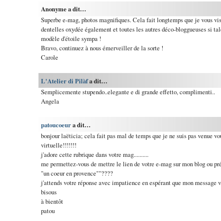
Anonyme a dit…
Superbe e-mag, photos magnifiques. Cela fait longtemps que je vous vis
dentelles oxydée également et toutes les autres déco-bloggueuses si tale
modèle d'étoile sympa !
Bravo, continuez à nous émerveiller de la sorte !
Carole
L'Atelier di Pilàf
a dit…
Semplicemente stupendo..elegante e di grande effetto, complimenti..
Angela
patoucoeur
a dit…
bonjour laëticia; cela fait pas mal de temps que je ne suis pas venue vo
virtuelle!!!!!!!
j'adore cette rubrique dans votre mag..........
me permettez-vous de mettre le lien de votre e-mag sur mon blog ou pré
"un coeur en provence""????
j'attends votre réponse avec impatience en espérant que mon message vo
bisous
à bientôt
patou