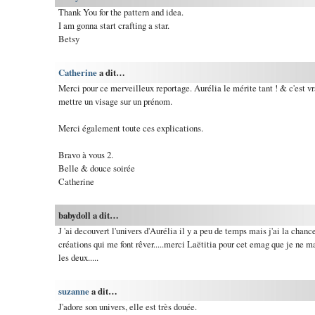
Thank You for the pattern and idea.
I am gonna start crafting a star.
Betsy
Catherine
a dit…
Merci pour ce merveilleux reportage. Aurélia le mérite tant ! & c'est v
mettre un visage sur un prénom.
Merci également toute ces explications.
Bravo à vous 2.
Belle & douce soirée
Catherine
babydoll a dit…
J 'ai decouvert l'univers d'Aurélia il y a peu de temps mais j'ai la chanc
créations qui me font rêver.....merci Laëtitia pour cet emag que je ne man
les deux.....
suzanne
a dit…
J'adore son univers, elle est très douée.