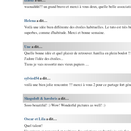
izaluz
a dit…
waouahhh!!! un grand bravo et merci à vous deux, quelle belle associati
Helena
a dit…
Voilà une idée bien différente des étoiles habituelles. Le tuto est très b
superbes, comme d'habitude. Merci et bonne semaine.
Une
a dit…
Quelle bonne idée et quel plaisir de retrouver Aurélia en plein boulot !!
J'adore l'idée des étoiles...
Tiens je vais ressortir mes vieux papiers ....
sylvied54
a dit…
voilà une bien jolie rencontre !!! merci à vous 2 pour ce partage fort g
Skogsdoft & havsbris
a dit…
Sooo beuatiful! :) Wow! Wonderful pictures as well! :)
Oscar et Lila
a dit…
Quel talent!
Un univers si personnel et poétique,des créations enchantés,je suis fan.