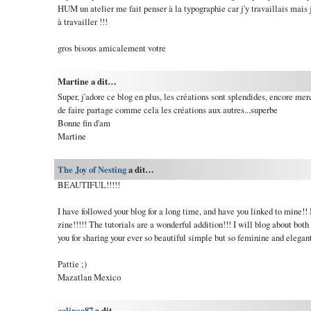
HUM un atelier me fait penser à la typographie car j'y travaillais mais je
à travailler !!!
gros bisous amicalement votre
Martine a dit…
Super, j'adore ce blog en plus, les créations sont splendides, encore merci
de faire partage comme cela les créations aux autres...superbe
Bonne fin d'am
Martine
The Joy of Nesting
a dit…
BEAUTIFUL!!!!!
I have followed your blog for a long time, and have you linked to mine!!
zine!!!!! The tutorials are a wonderful addition!!! I will blog about bo
you for sharing your ever so beautiful simple but so feminine and elegan
Pattie ;)
Mazatlan Mexico
calinea87
a dit…