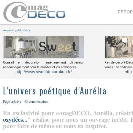
Menu
Voir le contenu
REPOR
Annonces publicitaires
.
Conseil en décoration, aménagement d'intérieur,
Fan de déco ? Déco
accompagnement pour le mobilier et les ambiances
variés : scandinave,
http://www.sweetdecoration.fr/
http
L'univers poétique d'Aurélia
Page créative
43 commentaires
En exclusivité pour e-magDECO, Aurélia, créatri
oxydées...
" réalise pour nous un ouvrage inédit. El
pour faire de même ou nous en inspirer.