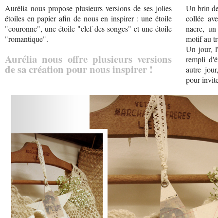
Aurélia nous propose plusieurs versions de ses jolies
Un brin de
étoiles en papier afin de nous en inspirer : une étoile
collée av
"couronne", une étoile "clef des songes" et une étoile
nacre, un
"romantique".
motif au tr
Un jour, l
Aurélia nous offre plusieurs versions
rempli d'é
de sa création pour nous inspirer !
autre jou
pour invite