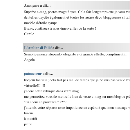
Anonyme a dit…
Superbe e-mag, photos magnifiques. Cela fait longtemps que je vous vis
dentelles oxydée également et toutes les autres déco-bloggueuses si tale
modèle d'étoile sympa !
Bravo, continuez à nous émerveiller de la sorte !
Carole
L'Atelier di Pilàf
a dit…
Semplicemente stupendo..elegante e di grande effetto, complimenti..
Angela
patoucoeur
a dit…
bonjour laëticia; cela fait pas mal de temps que je ne suis pas venue vo
virtuelle!!!!!!!
j'adore cette rubrique dans votre mag..........
me permettez-vous de mettre le lien de votre e-mag sur mon blog ou pré
"un coeur en provence""????
j'attends votre réponse avec impatience en espérant que mon message vo
bisous
à bientôt
patou