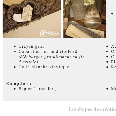
Crayon gris,
Ad
Gabarit en forme d'étoile
(à
Ci
télécharger gratuitement en fin
Cu
d'article)
,
Pi
Colle blanche vinylique,
Ré
En option :
Papier à transfert,
Ma
Les étapes de créatio