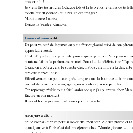
brasserie !!!!
Je viens lire tes articles à chaque fois et là je prends le temps de te féli
touche que tu y donnes et la beauté des images ;
Merci encore Laeriss
Depuis la Vendée: christyn.
Coeurs et ames
a dit…
Un petit velouté de légumes en plein février glacial suivi de son gâteau
appréciable aussi.
C'est LE quartier que je ne rate jamais quand je suis à Paris puisque da
boutique Lilith, la parfumerie Annick Goutal et le célébrissime " Ispaha
Quand on ajoute à cela, le superbe chocolat du café Flore à la descente d
être que merveilleuse.
Effectivement, un petit tour après le repas dans la boutique et la brocan
permet de poursuivre le voyage régressif débuté par nos papilles.
Ton reportage révèle tout à fait l'ambiance que j'ai pu trouvé chez Mam
Encore un bon moment.
Bises et bonne journée..... et merci pour la recette.
Anonyme a dit…
oh! je connais bien ce petit salon de thé, mon hôtel est très proche et l
quand j'arrive à Paris c'est d'aller déjeuner chez "Mamie gâteaux".... ma