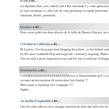
et zou
a dit…
j'ai déjeuner dans cette endroit tout à fait charmant il y a une quinzaine 
je vous encourage à y aller lors de votre prochaine escapade parisienne 
charmant, désuet, gourmand...
kristinco
a dit…
Nous avons goûté aux doux plaisirs de la table de Mamie Gâteaux, un so
Celestina in California
a dit…
Hi Laeriss...I've been gone from blogging for awhile...so I'm behind sen
for this most wonderful blog and magazine- extremely inspiring. Makes
You are such a great inspiration to me and I'm sure to millions of blogge
ilétaitunefois
a dit…
J'ADOREEEEEEEEEEEEEEEEEEEEeeee et heureusement qu'il y a ce ge
savourer un bon moment d'évasion dans l'air d'antan !!!
Merci pour ce reportage très campagne !!!!
Sophie.
Au Jardin d'Asphodèle
a dit…
Une très jolie adresse où je manque rarement de faire une halte lors de