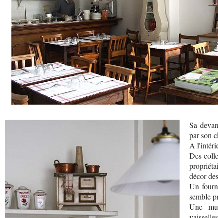
Sa devant
par son 
A l'intér
Des colle
propriét
décor des
Un fourn
semble pr
Une mult
vaisselles