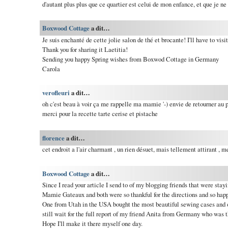
d'autant plus plus que ce quartier est celui de mon enfance, et que je ne
Boxwood Cottage
a dit…
Je suis enchanté de cette jolie salon de thé et brocante! I'll have to visit
Thank you for sharing it Laetitia!
Sending you happy Spring wishes from Boxwod Cottage in Germany
Carola
verofleuri
a dit…
oh c'est beau à voir ça me rappelle ma mamie '-) envie de retourner au 
merci pour la recette tarte cerise et pistache
florence
a dit…
cet endroit a l'air charmant , un rien désuet, mais tellement attirant , me
Boxwood Cottage
a dit…
Since I read your article I send to of my blogging friends that were stayi
Mamie Gateaux and both were so thankful for the directions and so happ
One from Utah in the USA bought the most beautiful sewing cases and old
still wait for the full report of my friend Anita from Germany who was t
Hope I'll make it there myself one day.