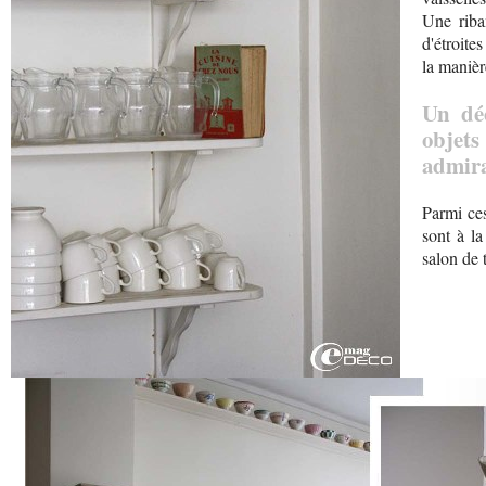
Une riba
d'étroite
la manièr
Un dé
obje
admira
Parmi ces
sont à la
salon de 