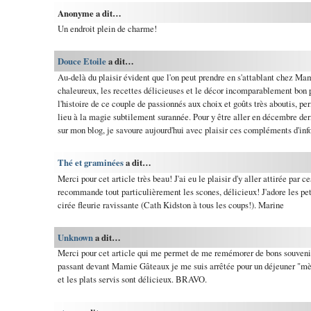
Anonyme a dit…
Un endroit plein de charme!
Douce Etoile
a dit…
Au-delà du plaisir évident que l'on peut prendre en s'attablant chez Mam
chaleureux, les recettes délicieuses et le décor incomparablement bon p
l'histoire de ce couple de passionnés aux choix et goûts très aboutis, p
lieu à la magie subtilement surannée. Pour y être aller en décembre derni
sur mon blog, je savoure aujourd'hui avec plaisir ces compléments d'inf
Thé et graminées
a dit…
Merci pour cet article très beau! J'ai eu le plaisir d'y aller attirée par ce
recommande tout particulièrement les scones, délicieux! J'adore les peti
cirée fleurie ravissante (Cath Kidston à tous les coups!). Marine
Unknown
a dit…
Merci pour cet article qui me permet de me remémorer de bons souvenir
passant devant Mamie Gâteaux je me suis arrêtée pour un déjeuner "mèr
et les plats servis sont délicieux. BRAVO.