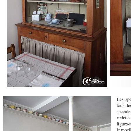
Les spé
tous le
succule
vedette 
figues-
le moell