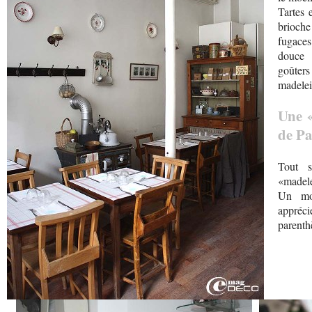
Tartes 
brioche
fugace
douce 
goûters
madelein
Une 
de Pa
Tout s
«madele
Un mom
apprécie
parenth