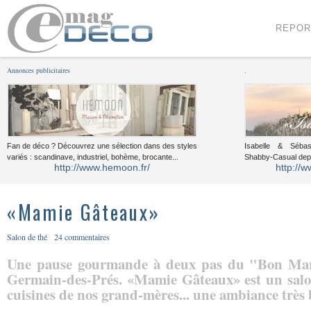
Menu
Voir le contenu
REPOR
Annonces publicitaires
.
Fan de déco ? Découvrez une sélection dans des styles
Isabelle & Sébast
variés : scandinave, industriel, bohème, brocante...
Shabby-Casual dep
http://www.hemoon.fr/
http://w
«Mamie Gâteaux»
Salon de thé
24 commentaires
Une pause gourmande à deux pas du "Bon Marc
Germain-des-Prés. «Mamie Gâteaux» est un salo
cuisines de nos grand-mères... une ambiance très 