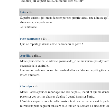
Très très joli ce petit resto..J'aimerais bien visiter~
Inès
a dit…
Superbe endroit, joliment décorer par ses propriétaires, une adresse qu'i
d'une escapade parisienne.
Je t'embrasse.
rose campagne
a dit…
Que ce reportage donne envie de franchir la porte !
Aurélia.
a dit…
Merci pour cette belle adresse gourmande, je ne manquerai pas d'y faire
escapade à la capitale...
Hummmm, cela me donne bien envie d'aller en faire un de p'tit gâteau 
Bises amicales.
Christyn
a dit…
Merci Laeriss pour ce reportage une fois de plus , inédit et qui me donne
poser sur ces petites chaises d'église ! quand j'irai sur Paris...
L'ambiance que tu nous fais découvrir a tant de charme! et c'est le parfai
retrouvent pour déguster du sucré salé tout en se sentant à l'aise dans un