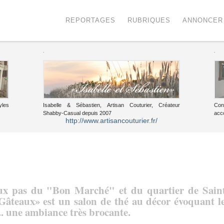
Menu
Voir le contenu
REPORTAGES
RUBRIQUES
ANNONCER
.
.
yles
Isabelle & Sébastien, Artisan Couturier, Créateur
Con
Shabby-Casual depuis 2007
acc
http://www.artisancouturier.fr/
x pas du "Bon Marché" et du quartier de Sain
âteaux» est un salon de thé au décor évoquant l
.. une ambiance très brocante.