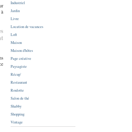
Industriel
ur
Jardin
 à
Livre
Location de vacances
es
Loft
t
Maison
Maison d'hôtes
ns
Page créative
ce
Paysagiste
Récup'
Restaurant
Roulotte
Salon de thé
Shabby
Shopping
Vintage