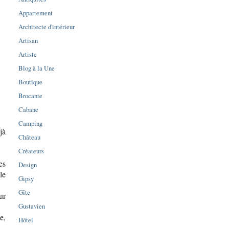
Appartement
Architecte d'intérieur
Artisan
Artiste
Blog à la Une
Boutique
Brocante
Cabane
Camping
jà
Château
Créateurs
es
Design
le
Gipsy
Gîte
ur
Gustavien
e,
Hôtel