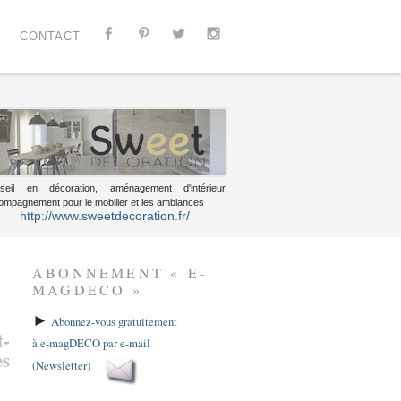
CONTACT
seil en décoration, aménagement d'intérieur,
ompagnement pour le mobilier et les ambiances
http://www.sweetdecoration.fr/
ABONNEMENT « E-
MAGDECO »
►
Abonnez-vous gratuitement
t-
à e-magDECO par e-mail
es
(Newsletter)