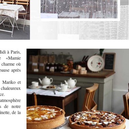
di à Paris,
te «Mamie
e charme où
 pause après
c Mariko et
 chaleureux
ce.
 atmosphère
rs de notre
nette, de la