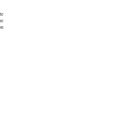
te
ne
on