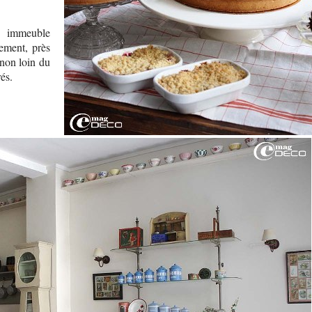
n immeuble
ement, près
non loin du
és.